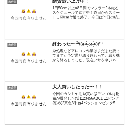
絶賛追い上げ中！
未分類
1日50cm以上×8日間でマフラー2本織る
スケジュールで進行中！昨日からスター
トし60cm付近で終了。今日は昨日の続き
から。120〜130cm付近まで行く目標！写
真は142.5cm付近で止まってますが結局
更に織って158cmで終了しました。...
終わった〜‎⁽⁽٩(๑˃̶͈̀ ω ˂̶͈́)۶⁾⁾
未分類
糸処理などアレコレ作業はまだまだ残っ
てますが予定通り織り終わって、織り機
から降ろしました。現在フサをネジネジ
してます。気に入ってもらえるかな(*
´ω`*)ﾜｸﾜｸ週明け嫁入り先へ旅立ち予定で
す。大事にして貰うんやで〜！
大人買いしたった〜！！
未分類
今回のカシミヤ毛糸買い@モンゴルは財
布が爆発した(笑)123456ABCDE1ピンク
(細め)2茶色3朱色4パッションピンク5オ
レンジ×白6朱色(3と一緒)A灰色B紫C紫D
ピンク×白Eオマケで貰った紺色1を除き
全部2/26です。全部500g巻...