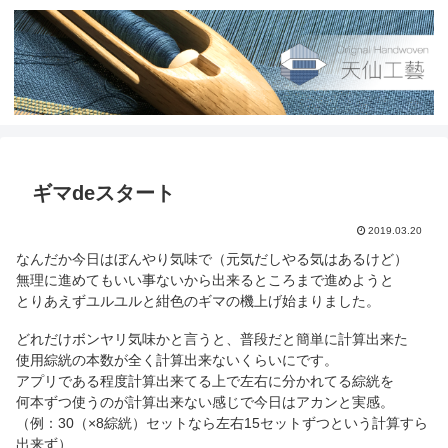
ギマdeスタート
2019.03.20
なんだか今日はぼんやり気味で（元気だしやる気はあるけど）
無理に進めてもいい事ないから出来るところまで進めようと
とりあえずユルユルと紺色のギマの機上げ始まりました。
どれだけボンヤリ気味かと言うと、普段だと簡単に計算出来た
使用綜絖の本数が全く計算出来ないくらいにです。
アプリである程度計算出来てる上で左右に分かれてる綜絖を
何本ずつ使うのが計算出来ない感じで今日はアカンと実感。
（例：30（×8綜絖）セットなら左右15セットずつという計算すら
出来ず）