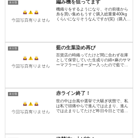
編み機を狙ってます
未分類
機織りをするようになり、その前後から
糸を買い集めもうすぐ購入総重量400kg
くらいになりそうなんですが(笑)（購入し
た量なので、現在の実量ではないです）
糸の中には織りよりも編みで使う方が本
領発揮出来るのもあるのでより良い肌触
りを求めて「編み...
藍の生葉染め再び
未分類
百貨店の時織ってたけど間に合わず在庫
として保管していた生成りの綿×麻のサマ
ーマフラーにオーダー入ったので藍で染
めさせて貰いました(*´ω`*)濃染処理→藍
の葉っぱ摘んできて水の中でモミモミ→
ビリジアン汁ビリジアン汁→マフラー漬
け込み30分想...
赤ライン終了！
未分類
世の中は台風や選挙で大騒ぎ状態で、私
は私で頭痛やらで進んでは止まり、進ん
では止まりしてたけど昨日今日とで追い
上げて無事織り終了です！V字ポンチョ
の糸処理も毎日ちょっとずつ進めててこ
ちらももうすぐ終わるから、問題なけれ
ば11月の五六市出るかも...