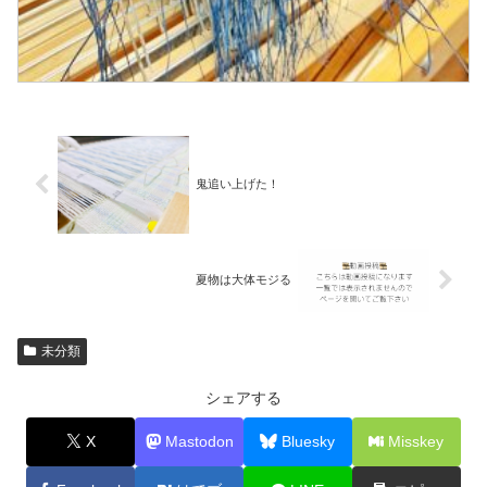
鬼追い上げた！
夏物は大体モジる
未分類
シェアする
X
Mastodon
Bluesky
Misskey