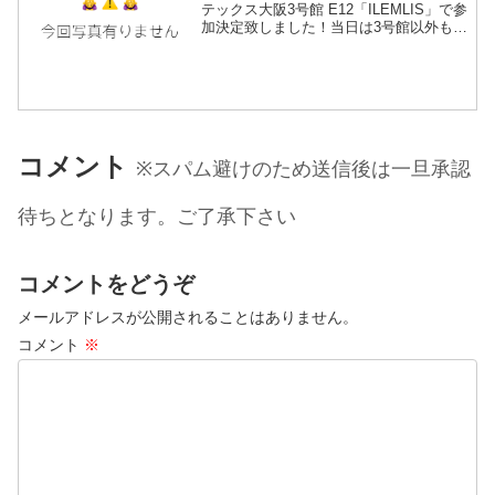
テックス大阪3号館 E12「ILEMLIS」で参
加決定致しました！当日は3号館以外も
1、2、4、5、6A、B、2Fの6C、Dとフル
稼働してるっぽいので、混雑してるかと
思いますがお時間ある...
コメント
※スパム避けのため送信後は一旦承認
待ちとなります。ご了承下さい
コメントをどうぞ
メールアドレスが公開されることはありません。
コメント
※