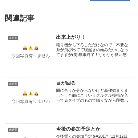
関連記事
出来上がり！
未分類
織り機から下ろしただけなので、不要な
糸が飛び出てて寝起きの頭みたいになっ
てますが(笑)無事終了！なかなか良い感じ
の秋色になったんでは？(*´ω`*)ぐふふ何
度も何度も色変えるの面倒だったけど出
来上がったら達成感でかい！この秋色の
は、約15年...
目が回る
未分類
間に合うか分からないけど新作始まりま
した！全面にこういうグルグル模様が入
ってるタイプのもので織りながら段数を
数えたりしてると自然と目が回るやつ(笑)
久々の模様織りなのでペダル踏む足が最
初ちょっとおぼつかずノロノロと4時間ち
ょいで27cm進行...
今後の参加予定とか
未分類
今後暫くの参加予定を◾️2017年11月12日