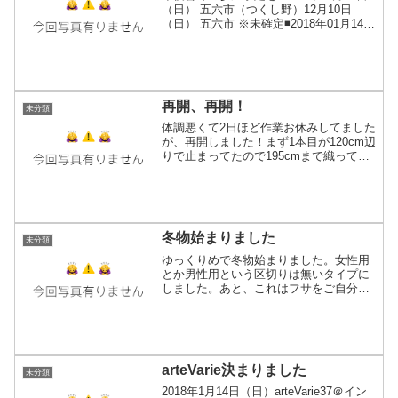
（日） 五六市（つくし野）12月10日
（日） 五六市 ※未確定◾️2018年01月14日
（日） arteVarie＠インテックス大阪01月
15〜31日 ルクア1100 ※審査中02月11日
（日）...
再開、再開！
未分類
体調悪くて2日ほど作業お休みしてました
が、再開しました！まず1本目が120cm辺
りで止まってたので195cmまで織って終
了。2本目も続けて織る準備をして今日は
終わりました。冬物の在庫少な目になっ
てきてるからアルパカ終わったらあと2本
くらい（...
冬物始まりました
未分類
ゆっくりめで冬物始まりました。女性用
とか男性用という区切りは無いタイプに
しました。あと、これはフサをご自分で
好きな長さに切ってお使いいただく「お
手伝いマフラー（仮称）」になる予定！
五六市は10、11、12月出店で申し込む予
定にしてますが抽選...
arteVarie決まりました
未分類
2018年1月14日（日）arteVarie37＠イン