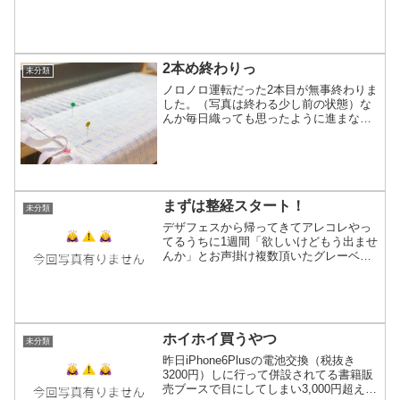
た量なので、現在の実量ではないです）
糸の中には織りよりも編みで使う方が本
領発揮出来るのもあるのでより良い肌触
りを求めて「編み...
2本め終わりっ
未分類
ノロノロ運転だった2本目が無事終わりま
した。（写真は終わる少し前の状態）な
んか毎日織っても思ったように進まなく
てモヤモヤ気味で終わってもまだモヤっ
てる…多分この糸の切り替えするタイプ
が精神を削ってるんだ(笑)残り2本どうす
るかな〜のんびりは...
まずは整経スタート！
未分類
デザフェスから帰ってきてアレコレやっ
てるうちに1週間「欲しいけどもう出ませ
んか」とお声掛け複数頂いたグレーベー
スのマフラー1月13日のarteVarieで再販す
るやで〜！！それに向けてまずは縦糸作
り。4本分。明日は朝から病院なので帰宅
後機上...
ホイホイ買うやつ
未分類
昨日iPhone6Plusの電池交換（税抜き
3200円）しに行って併設されてる書籍販
売ブースで目にしてしまい3,000円超えだ