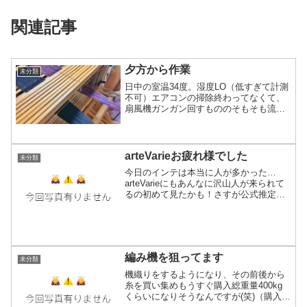
関連記事
夕方から作業
未分類
日中の室温34度。湿度LO（低すぎて計測
不可）エアコンの掃除終わってなくて、
扇風機ガンガン回すもののそもそも流れ
てる空気が暑くてドライヤーのHOTの風
をずっと浴びてるみたいな、そんな状態
だったもんで作業出来ず。夕方日が暮れ
始めて少し気温が下...
arteVarieお疲れ様でした
未分類
今日のインテは本当に人が多かった…
arteVarieにもあんなに沢山人が来られて
るの初めて見たかも！さすが公式推定来
場者数5万人とか言われてる規模。でもこ
れまでの参加者数を見ても、それ以上の
気がします。有難い話、昨年3ヶ月連続で
五六市に出店...
編み機を狙ってます
未分類
機織りをするようになり、その前後から
糸を買い集めもうすぐ購入総重量400kg
くらいになりそうなんですが(笑)（購入し