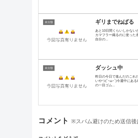
ギリまでねばる
未分類
あと10日間くらいしかな
カマフラー織るのに使った糸は
自分の...
ダッシュ中
未分類
昨日の今日で進んだのこれだ
いやつ(´･ω･`)今週中
の一目ゴム...
コメント
※スパム避けのため送信後