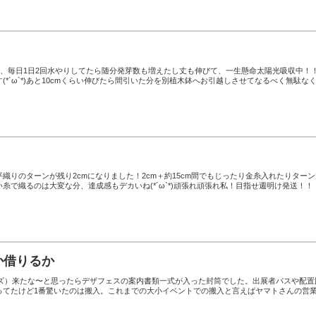
後、毎日1日2回水やりしてたら随分発芽数も増えたし丈も伸びて、一生懸命太陽光吸収中！
(*´ω`*)あと10cmくらい伸びたら間引いた分を別植木鉢へお引越しさせてなるべく無駄な
織りのターンが残り2cmになりました！2cm＋約15cm間でもじったり金糸入れたりター
糸で織るのは大変な分、達成感もデカいね(*´ω`*)頑張れ頑張れ私！目指せ週明け発送！！
か借りるか
イズ）来たな〜と思ったらデザフェスの案内書類一式が入った封筒でした。出展者パスや配置
ってたけど1番驚いたのは搬入。これまでの大小イベントでの搬入と言えばヤマトさんの営