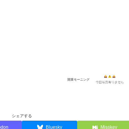
開業モーニング
シェアする
odon
Bluesky
Misskey