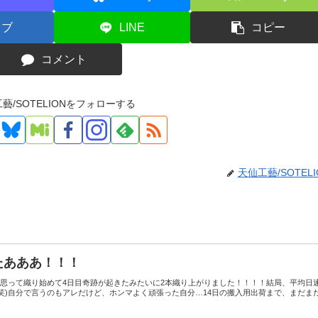
てブ
LINE
コピー
コメント
藝/SOTELIONをフォローする
天仙工藝/SOTELI
たあああ！！！
と思って織り始めて4日目奇跡が起きたみたいに2本織り上がりました！！！！結局、平均日
る(笑)自分で言うのもアレだけど、ホンマよく頑張った自分…14日の搬入用出荷まで、まだま