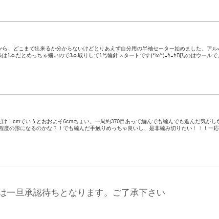
いから、どこまで出来るか分からないけどとりあえず自分用の半袖セーター始めました。アル
1本だとめっちゃ細いので3本取りして1号輪針スタートです(*'ω'*)ﾆﾔﾆﾔB氏のはウールで
け！cmでいうとおおよそ6cmちょい。一周約370目あって編んでも編んでも進んだ気がし
にある程度の形になるのかな？！でも編んだ手触りめっちゃ良いし、是非編み切りたい！！！一
は一旦承認待ちとなります。ご了承下さい