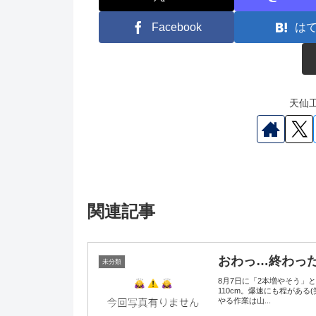
Facebook
は
天仙工
関連記事
おわっ…終わっ
未分類
8月7日に「2本増やそう」
110cm。爆速にも程があ
やる作業は山...