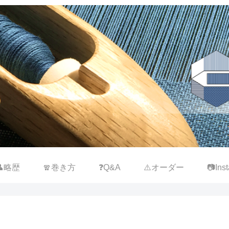
👤略歴
🧣巻き方
❓Q&A
⚠️オーダー
📷Inst