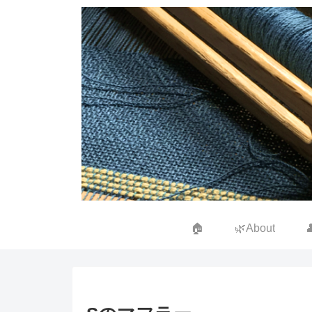
🏠
🌿About