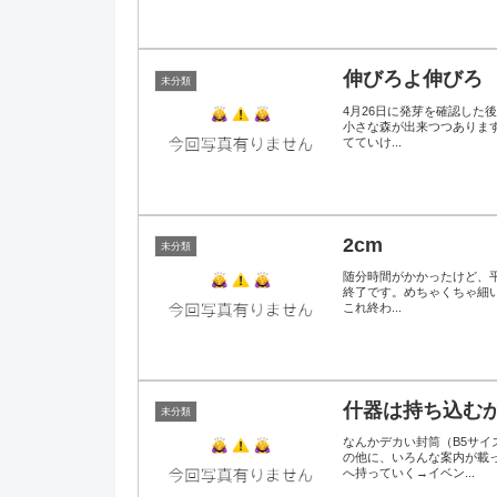
伸びろよ伸びろ
未分類
4月26日に発芽を確認した
小さな森が出来つつあります
てていけ...
2cm
未分類
随分時間がかかったけど、平
終了です。めちゃくちゃ細い
これ終わ...
什器は持ち込む
未分類
なんかデカい封筒（B5サ
の他に、いろんな案内が載
へ持っていく→イベン...