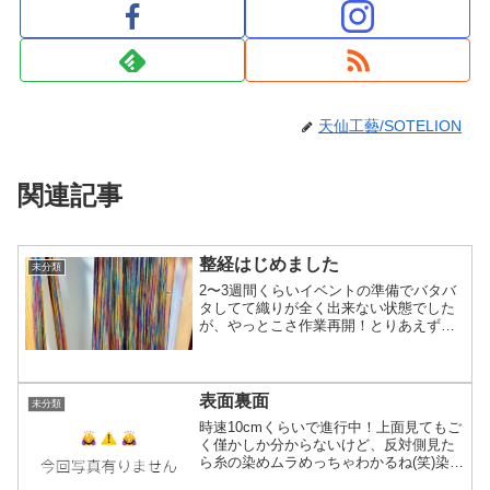
天仙工藝/SOTELION
関連記事
整経はじめました
未分類
2〜3週間くらいイベントの準備でバタバ
タしてて織りが全く出来ない状態でした
が、やっとこさ作業再開！とりあえず部
屋の片付けとかする予定になってるので
整経（縦糸作り）して準備しておいて織
るのはまだ少し先に。ぱっと見は冬に出
した「花火の火花が（略...
表面裏面
未分類
時速10cmくらいで進行中！上面見てもご
く僅かしか分からないけど、反対側見た
ら糸の染めムラめっちゃわかるね(笑)染め
を専門にやってる方からすれば、下手染