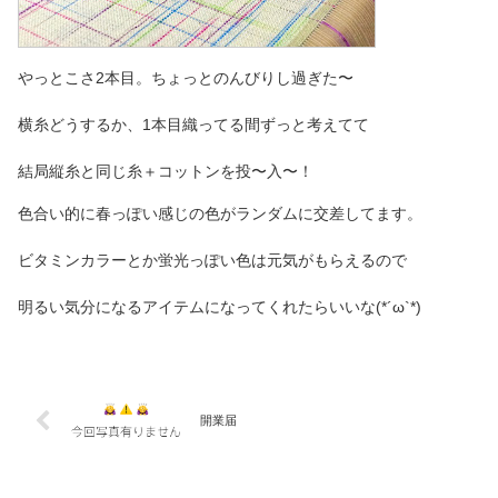
やっとこさ2本目。ちょっとのんびりし過ぎた〜
横糸どうするか、1本目織ってる間ずっと考えてて
結局縦糸と同じ糸＋コットンを投〜入〜！
色合い的に春っぽい感じの色がランダムに交差してます。
ビタミンカラーとか蛍光っぽい色は元気がもらえるので
明るい気分になるアイテムになってくれたらいいな(*´ω`*)
開業届