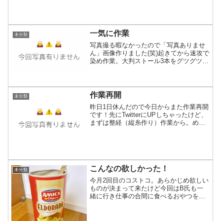
めなんだろうけど私はこの手作り感ある
染めムラも嫌いじゃないんよね〜誰かの
心にそっと触れら...
一気に作業
未分類
写真撮る暇なかったので「写真ありませ
ん」画像作りました(笑)起きてから速攻で
染め作業。大判ストール3本をグツグツ(*
´ω`*)久しぶりや〜染めた後ご飯を早めに
終わらせ次は糸洗い！6綛！GW中にでも
糸染め出来るように生成りの糸を予め洗
っておい...
作業再開
未分類
昨日1日休んだので今日からまた作業再開
です！先にTwitterにUPしちゃったけど、
まずは整経（縦糸作り）作業から。めち
ゃくちゃ地味な作業なのであまり表に出
る事はないですが毎回「縦糸作ってる」
と言っても機織りしない人にとっては今
ひとつピンと...
こんなの欲しかった！
未分類
今月2回目のコストコ。あらかじめ欲しい
ものが決まって来たけど今回はB氏も一
緒に行き仕事の合間に食べるおやつを物
色。すると、エルドラドという縦長の大
きな筒に入ったポテチを発見！勿論B氏
は中身を、私はその筒状の入れ物に目を