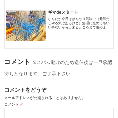
奪われるよね(笑)帰宅...
ギマdeスタート
未分類
なんだか今日はぼんやり気味で（元気だ
しやる気はあるけど）無理に進めてもい
い事ないから出来るところまで進めよう
ととりあえずユルユルと紺色のギマの機
上げ始まりました。どれだけボンヤリ気
味かと言うと、普段だと簡単に計算出来
た使用綜絖の本数が全く計...
コメント
※スパム避けのため送信後は一旦承認
待ちとなります。ご了承下さい
コメントをどうぞ
メールアドレスが公開されることはありません。
コメント
※