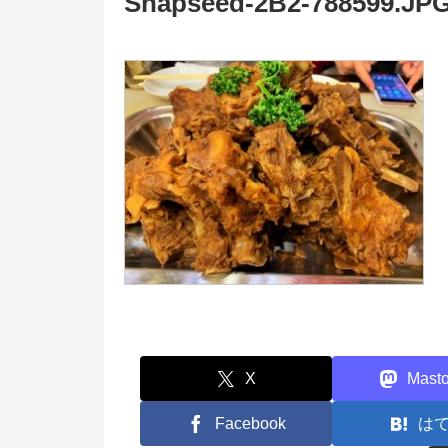
Snapseed-2B2-788599.JP
X
Mast
Facebook
は