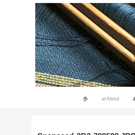
🏠
🌿About