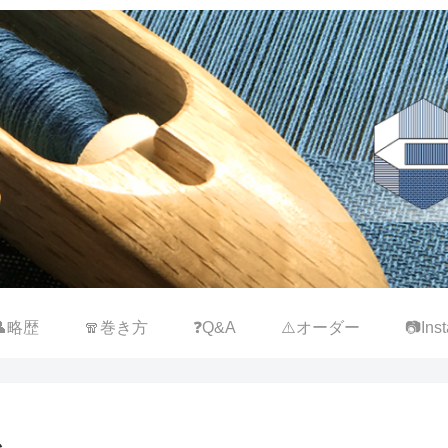
👤略歴
🧣巻き方
❓Q&A
⚠️オーダー
📷Inst