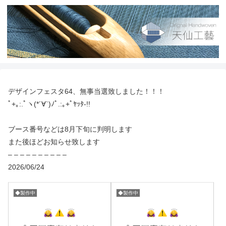
デザインフェスタ64、無事当選致しました！！！
ﾟ+｡:.ﾟヽ(*´∀`)ﾉﾟ.:｡+ﾟﾔｯﾀ-!!
ブース番号などは8月下旬に判明します
また後ほどお知らせ致します
– – – – – – – – – –
2026/06/24
◆製作中
◆製作中