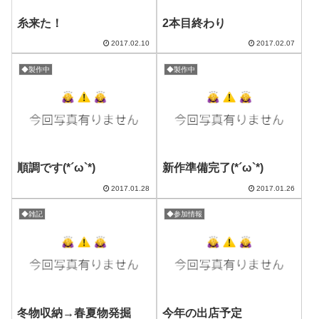
糸来た！
2本目終わり
2017.02.10
2017.02.07
◆製作中
◆製作中
順調です(*´ω`*)
新作準備完了(*´ω`*)
2017.01.28
2017.01.26
◆雑記
◆参加情報
冬物収納→春夏物発掘
今年の出店予定