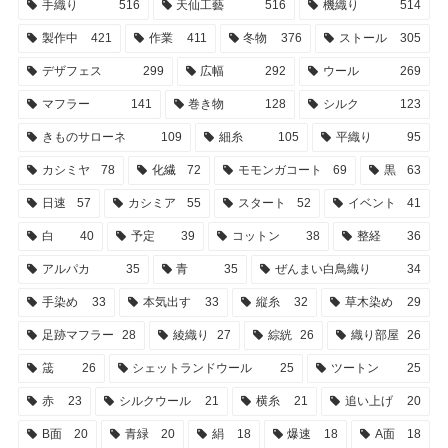
手織り
516
天仙工藝
516
機織り
514
製作中
421
作業
411
冬物
376
ストール
305
デザフェス
299
広幅
292
ウール
269
マフラー
141
巻き物
128
シルク
123
きものサローネ
109
細糸
105
平織り
95
カシミヤ
78
化繊
72
モモンガコート
69
黒
63
日速
57
カシミア
55
スタート
52
イベント
41
白
40
予定
39
コットン
38
整経
36
アルパカ
35
青
35
ぜんまい白鳥織り
34
手染め
33
本気出す
33
縦糸
32
草木染め
29
足跡マフラー
28
綾織り
27
綜絖
26
織り部屋
26
筬
26
シェットランドウール
25
ツートン
25
赤
23
シルクウール
21
横糸
21
追い上げ
20
B面
20
青緑
20
絹
18
爆速
18
A面
18