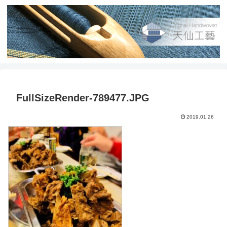
FullSizeRender-789477.JPG
2019.01.26