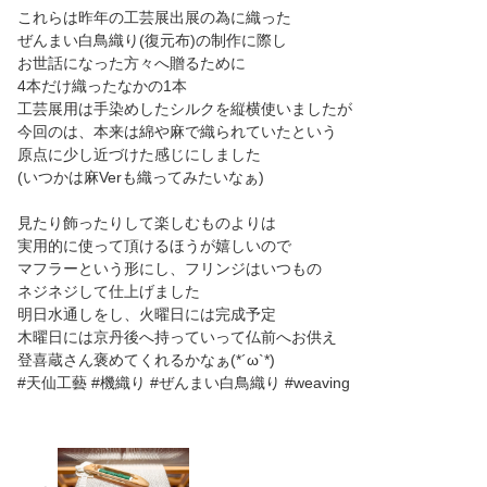
これらは昨年の工芸展出展の為に織った
ぜんまい白鳥織り(復元布)の制作に際し
お世話になった方々へ贈るために
4本だけ織ったなかの1本
工芸展用は手染めしたシルクを縦横使いましたが
今回のは、本来は綿や麻で織られていたという
原点に少し近づけた感じにしました
(いつかは麻Verも織ってみたいなぁ)
見たり飾ったりして楽しむものよりは
実用的に使って頂けるほうが嬉しいので
マフラーという形にし、フリンジはいつもの
ネジネジして仕上げました
明日水通しをし、火曜日には完成予定
木曜日には京丹後へ持っていって仏前へお供え
登喜蔵さん褒めてくれるかなぁ(*´ω`*)
#天仙工藝 #機織り #ぜんまい白鳥織り #weaving