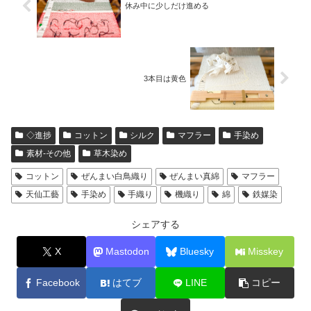
休み中に少しだけ進める
3本目は黄色
◇進捗
コットン
シルク
マフラー
手染め
素材-その他
草木染め
コットン
ぜんまい白鳥織り
ぜんまい真綿
マフラー
天仙工藝
手染め
手織り
機織り
綿
鉄媒染
シェアする
X
Mastodon
Bluesky
Misskey
Facebook
はてブ
LINE
コピー