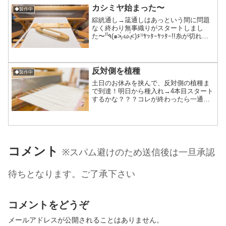
かなど自分の中で...
カシミヤ始まった〜
◆製作中
綜絖通し→筬通しはあっという間に問題
なく終わり無事織りがスタートしまし
た〜‎⁽⁽٩(๑˃̶͈̀ ω ˂̶͈́)۶⁾⁾ﾔｯﾀｰﾔｯﾀｰ!!糸が切れな
いように切れないように過保護気味に対
応中(笑)これまでにやった事ないほどの緩
いテンション（張り...
反対側を植種
◆製作中
土日のお休みを挟んで、反対側の植種ま
で到達！明日から種入れ→4本目スタート
するかな？？？コレが終わったら一通り
整経して準備してたものは全部織り終わ
りまた大量の整経祭りのターンが回って
来ます。アルパカ×化繊のツートン遂に始
まるはず！めちゃくち...
コメント
※スパム避けのため送信後は一旦承認
待ちとなります。ご了承下さい
コメントをどうぞ
メールアドレスが公開されることはありません。