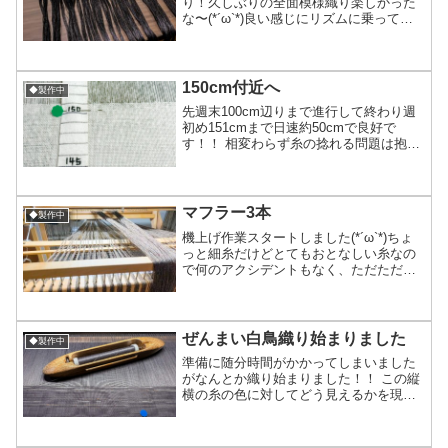
り！久しぶりの全面模様織り楽しかった
な〜(*´ω`*)良い感じにリズムに乗って織
り進み予定より早めの終了となりまし
た。ここからは・フリンジ作り←今日か
らここ・洗い（縮絨）・干す・アイロ
ン・不要糸処理・フリ...
150cm付近へ
◆製作中
先週末100cm辺りまで進行して終わり週
初め151cmまで日速約50cmで良好で
す！！ 相変わらず糸の捻れる問題は抱え
てるけど髪用の小さいバレッタでシャト
ルに載せる管ごと掴んで空中で、半ば無
理やり逆回転させ捻れを取るという方法
を導入糸が切れ...
マフラー3本
◆製作中
機上げ作業スタートしました(*´ω`*)ちょ
っと細糸だけどとてもおとなしい糸なの
で何のアクシデントもなく、ただただ綺
麗に巻き取られて行くのでこんな言うこ
と聞く糸触るの久しぶり！これは販売用
のものではなく、個人的な贈り物用。3本
それぞれ少しず...
ぜんまい白鳥織り始まりました
◆製作中
準備に随分時間がかかってしまいました
がなんとか織り始まりました！！ この縦
横の糸の色に対してどう見えるかを現在
はあれこれやって試してみてる状況です
10～15cm織ったら遂に本番！！それまで
の間に、どういう感じに糸を入れて行く