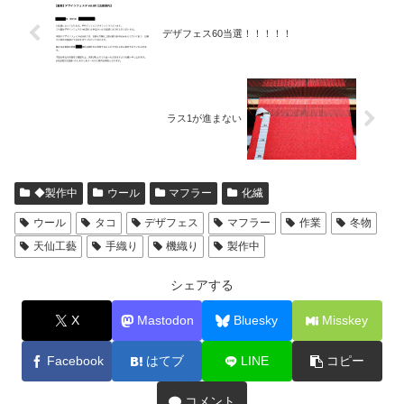
デザフェス60当選！！！！！
ラス1が進まない
◆製作中
ウール
マフラー
化繊
ウール
タコ
デザフェス
マフラー
作業
冬物
天仙工藝
手織り
機織り
製作中
シェアする
X
Mastodon
Bluesky
Misskey
Facebook
はてブ
LINE
コピー
コメント