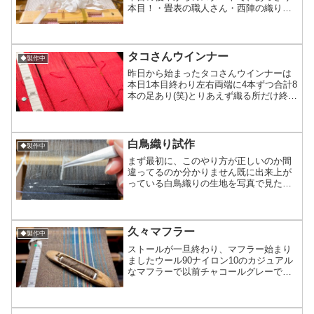
本目！・畳表の職人さん・西陣の織り職
人さん・東京の染織職人さん・民族楽器
を愛する方・毛糸作家さん・私他オーデ
ィエンスで入れ替わり立ち替わりしなが
ら凄い良い時間のなか...
タコさんウインナー
◆製作中
昨日から始まったタコさんウインナーは
本日1本目終わり左右両端に4本ずつ合計8
本の足あり(笑)とりあえず織る所だけ終わ
らせ、後日加工があれこれ入りますとこ
ろで『タコさんウインナー』として計画
し進行してますが吸盤が付くので｢ウイン
ナーではなくタ...
白鳥織り試作
◆製作中
まず最初に、このやり方が正しいのか間
違ってるのか分かりません既に出来上が
っている白鳥織りの生地を写真で見ただ
けで現物を見たわけではないし、作り方
を習った訳でもなく『今自分の環境でで
きる織り』で再現しようとしています使
用しているのは工場生産さ...
久々マフラー
◆製作中
ストールが一旦終わり、マフラー始まり
ましたウール90ナイロン10のカジュアル
なマフラーで以前チャコールグレーで織
ってたタイプの色違いになりますずっと
広幅を織ってたから、30cmが小さく感じ
る(笑)今日は巻き取り→綜絖通し(模様作