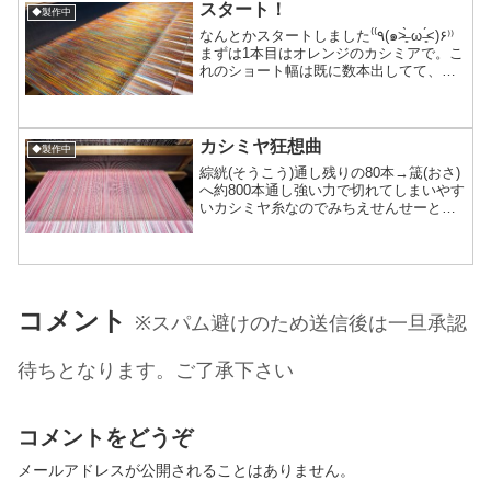
る部分)→筬...
スタート！
◆製作中
なんとかスタートしました‎⁽⁽٩(๑˃̶͈̀ ω ˂̶͈́)۶⁾⁾
まずは1本目はオレンジのカシミアで。こ
れのショート幅は既に数本出してて、今
回初の大幅です！今日の機織り作業用ク
ラハ聴きは主に・着物を織られてる機織
りの音を聴く部屋・ハンドメイ...
カシミヤ狂想曲
◆製作中
綜絖(そうこう)通し残りの80本→筬(おさ)
へ約800本通し強い力で切れてしまいやす
いカシミヤ糸なのでみちえせんせーと登
喜蔵さんにアドバイスを貰って久しぶり
にムカデ(均一に縦糸を張るための道具)を
利用して縦糸を張り、なんとか織れる所
まできま...
コメント
※スパム避けのため送信後は一旦承認
待ちとなります。ご了承下さい
コメントをどうぞ
メールアドレスが公開されることはありません。