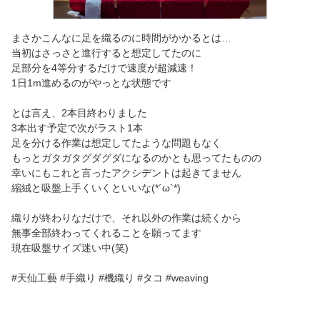
まさかこんなに足を織るのに時間がかかるとは…
当初はさっさと進行すると想定してたのに
足部分を4等分するだけで速度が超減速！
1日1m進めるのがやっとな状態です
とは言え、2本目終わりました
3本出す予定で次がラスト1本
足を分ける作業は想定してたような問題もなく
もっとガタガタグダグダになるのかとも思ってたものの
幸いにもこれと言ったアクシデントは起きてません
縮絨と吸盤上手くいくといいな(*´ω`*)
織りが終わりなだけで、それ以外の作業は続くから
無事全部終わってくれることを願ってます
現在吸盤サイズ迷い中(笑)
#天仙工藝 #手織り #機織り #タコ #weaving