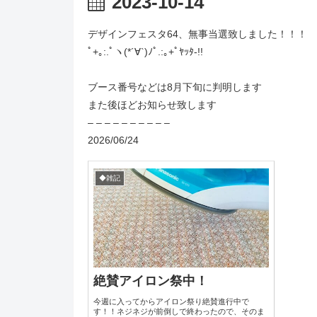
2023-10-14
デザインフェスタ64、無事当選致しました！！！
ﾟ+｡:.ﾟヽ(*´∀`)ﾉﾟ.:｡+ﾟﾔｯﾀ-!!
ブース番号などは8月下旬に判明します
また後ほどお知らせ致します
– – – – – – – – – –
2026/06/24
◆雑記
絶賛アイロン祭中！
今週に入ってからアイロン祭り絶賛進行中で
す！！ネジネジが前倒しで終わったので、そのま