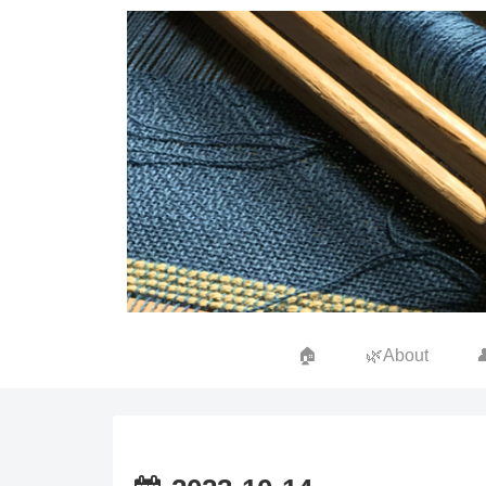
🏠
🌿About