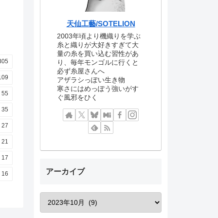
天仙工藝/SOTELION
2003年頃より機織りを学ぶ
糸と織りが大好きすぎて大
量の糸を買い込む習性があ
305
り、毎年モンゴルに行くと
必ず糸屋さんへ
109
アザラシっぽい生き物
寒さにはめっぽう強いがす
55
ぐ風邪をひく
35
27
21
17
アーカイブ
16