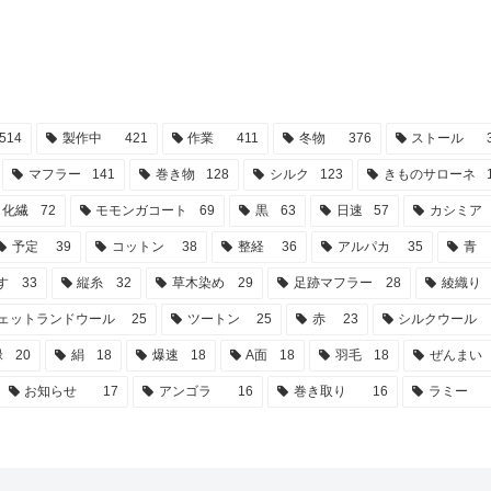
514
製作中
421
作業
411
冬物
376
ストール
マフラー
141
巻き物
128
シルク
123
きものサローネ
化繊
72
モモンガコート
69
黒
63
日速
57
カシミア
予定
39
コットン
38
整経
36
アルパカ
35
青
す
33
縦糸
32
草木染め
29
足跡マフラー
28
綾織り
ェットランドウール
25
ツートン
25
赤
23
シルクウール
緑
20
絹
18
爆速
18
A面
18
羽毛
18
ぜんまい
お知らせ
17
アンゴラ
16
巻き取り
16
ラミー