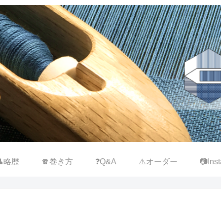
👤略歴
🧣巻き方
❓Q&A
⚠️オーダー
📷Inst