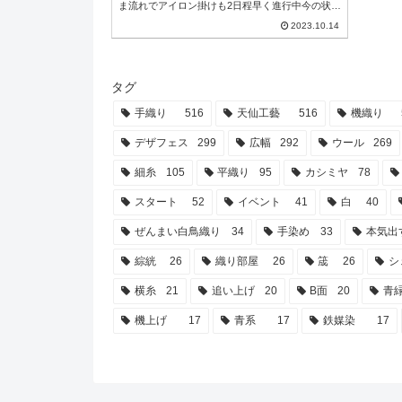
ま流れでアイロン掛けも2日程早く進行中今の状況
だとアクシデントが起きなければ来週16日には全
2023.10.14
アイロンが終わる…かな？とりあえず一斉にアイ
ロン掛けしただけなのでフリンジの切りそろえは
発番しながら19日予定してる撮影を目指して進行
中！！現在大方の巻き物はアイロン完了残す所ス
イカマフラー5本とモモンガコートだけスイカは
タグ
種...
手織り
516
天仙工藝
516
機織り
デザフェス
299
広幅
292
ウール
269
細糸
105
平織り
95
カシミヤ
78
スタート
52
イベント
41
白
40
ぜんまい白鳥織り
34
手染め
33
本気出
綜絖
26
織り部屋
26
筬
26
シ
横糸
21
追い上げ
20
B面
20
青
機上げ
17
青系
17
鉄媒染
17