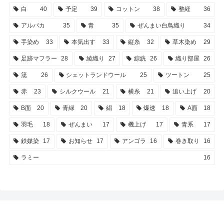
白
40
予定
39
コットン
38
整経
36
アルパカ
35
青
35
ぜんまい白鳥織り
34
手染め
33
本気出す
33
縦糸
32
草木染め
29
足跡マフラー
28
綾織り
27
綜絖
26
織り部屋
26
筬
26
シェットランドウール
25
ツートン
25
赤
23
シルクウール
21
横糸
21
追い上げ
20
B面
20
青緑
20
絹
18
爆速
18
A面
18
羽毛
18
ぜんまい
17
機上げ
17
青系
17
鉄媒染
17
お知らせ
17
アンゴラ
16
巻き取り
16
ラミー
16