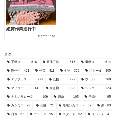
絶賛作業進行中
2023.10.04
タグ
手織り
516
天仙工藝
516
機織り
514
製作中
421
作業
411
冬物
376
ストール
305
デザフェス
299
広幅
292
ウール
269
マフラー
141
巻き物
128
シルク
123
きものサローネ
109
細糸
105
平織り
95
カシミヤ
78
化繊
72
モモンガコート
69
黒
63
日速
57
カシミア
55
スタート
52
イベント
41