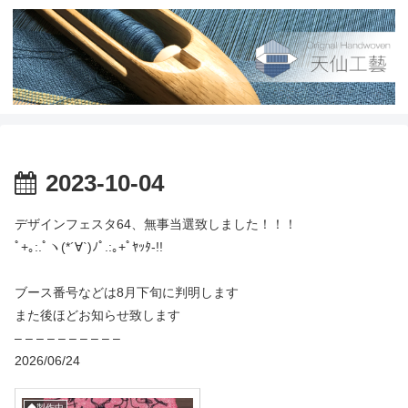
2023-10-04
デザインフェスタ64、無事当選致しました！！！
ﾟ+｡:.ﾟヽ(*´∀`)ﾉﾟ.:｡+ﾟﾔｯﾀ-!!
ブース番号などは8月下旬に判明します
また後ほどお知らせ致します
– – – – – – – – – –
2026/06/24
◆製作中