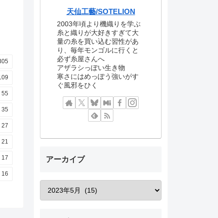
天仙工藝/SOTELION
2003年頃より機織りを学ぶ
糸と織りが大好きすぎて大
量の糸を買い込む習性があ
り、毎年モンゴルに行くと
必ず糸屋さんへ
305
アザラシっぽい生き物
寒さにはめっぽう強いがす
109
ぐ風邪をひく
55
35
27
21
17
アーカイブ
16