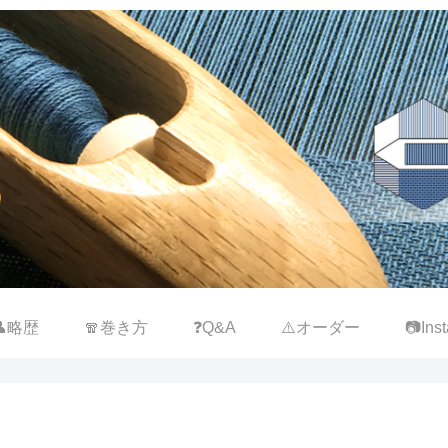
👤略歴
🧣巻き方
❓Q&A
⚠️オーダー
📷Inst