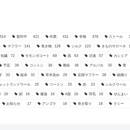
514
製作中
421
作業
411
冬物
376
ストール
マフラー
141
巻き物
128
シルク
123
きものサローネ
化繊
72
モモンガコート
69
黒
63
日速
57
カシミア
予定
39
コットン
38
整経
36
アルパカ
35
青
す
33
縦糸
32
草木染め
29
足跡マフラー
28
綾織り
ェットランドウール
25
ツートン
25
赤
23
シルクウール
緑
20
絹
18
爆速
18
A面
18
羽毛
18
ぜんまい
お知らせ
17
アンゴラ
16
巻き取り
16
ラミー