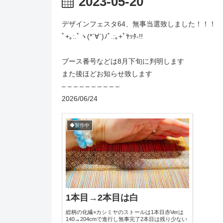
2023-05-20
デザインフェスタ64、無事当選致しました！！！
ﾟ+｡:.ﾟヽ(*´∀`)ﾉﾟ.:｡+ﾟﾔｯﾀ-!!
ブース番号などは8月下旬に判明します
また後ほどお知らせ致します
– – – – – – – – – –
2026/06/24
◆製作中
1本目→2本目は白
総柄の化繊×カシミヤのストールは1本目赤Verは
140→204cmで進行し無事完了2本目は残り少ない