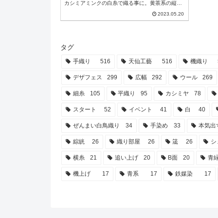
カシミアミンクの白糸で織る事に。黄茶系の縦糸
と、赤系の横糸は色合い的に相性は悪くないもの
2023.05.20
のちょと模様が見づらいのかなと言う印象。色の
明暗差がある色の方が模様が見やすくなるはず！
他に暗い色や、黄色系の反対色になりそうな横糸
の在庫があれば良いんだけど、手持ちのは心許無
いかなぁペダルの踏み順なと足元のリズ...
タグ
手織り
516
天仙工藝
516
機織り
デザフェス
299
広幅
292
ウール
269
細糸
105
平織り
95
カシミヤ
78
スタート
52
イベント
41
白
40
ぜんまい白鳥織り
34
手染め
33
本気出
綜絖
26
織り部屋
26
筬
26
シ
横糸
21
追い上げ
20
B面
20
青
機上げ
17
青系
17
鉄媒染
17