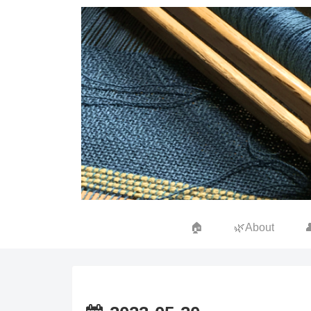
🏠
🌿About