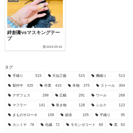
絆創膏vsマスキングテー
プ
2023.05.02
タグ
手織り
515
天仙工藝
515
機織り
513
製作中
420
作業
410
冬物
375
ストール
304
デザフェス
298
広幅
291
ウール
268
マフラー
141
巻き物
128
シルク
123
きものサローネ
109
細糸
105
平織り
95
カシミヤ
78
化繊
72
モモンガコート
69
黒
63