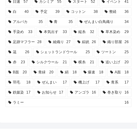
日速
57
カシミア
55
スタート
52
イベント
41
白
40
予定
39
コットン
38
整経
36
アルパカ
35
青
35
ぜんまい白鳥織り
34
手染め
33
本気出す
33
縦糸
32
草木染め
29
足跡マフラー
28
綾織り
27
綜絖
26
織り部屋
26
筬
26
シェットランドウール
25
ツートン
25
赤
23
シルクウール
21
横糸
21
追い上げ
20
B面
20
青緑
20
絹
18
爆速
18
A面
18
羽毛
18
ぜんまい
17
機上げ
17
青系
17
鉄媒染
17
お知らせ
17
アンゴラ
16
巻き取り
16
ラミー
16