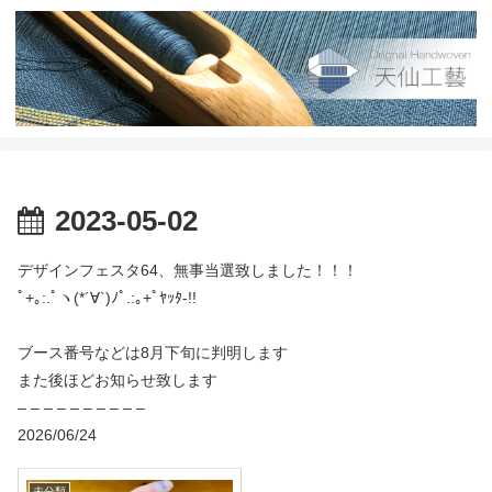
2023-05-02
デザインフェスタ64、無事当選致しました！！！
ﾟ+｡:.ﾟヽ(*´∀`)ﾉﾟ.:｡+ﾟﾔｯﾀ-!!
ブース番号などは8月下旬に判明します
また後ほどお知らせ致します
– – – – – – – – – –
2026/06/24
未分類