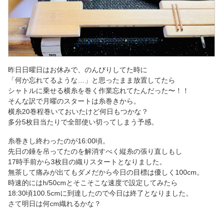
昨日日曜日はお休みで、のんびりしてた時に
「何か忘れてるような…」と思ったまま放置してたら
シャトルに乗せる横糸を巻く作業忘れてたんだった〜！！
そんな訳で月曜のスタートは糸巻きから。
横糸20巻程巻いておいたけど何日もつかな？
多分5枚目当たりで全部使い切ってしまう予感。
糸巻きし終わったのが16:00頃。
先日の錘を吊ってたのを解消すべく縦糸の張り直しもし
17時手前から3枚目の織りスタートとなりました。
無茶して痛みが出てもダメだから今日の目標は優しく100cm。
時速的にはh/50cmとそこそこな速度で設定してみたら
18:30頃100.5cmに到達したので今日は終了となりました。
さて明日は何cm織れるかな？