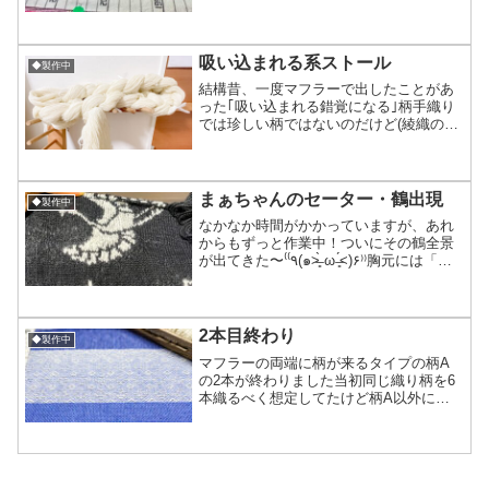
時間かかったりして「最後の最後にコ
レ？？」ってくらいあちこちで切れて困
り倒して牛歩進行しながらでしたが無事3
本全部織り...
吸い込まれる系ストール
◆製作中
結構昔、一度マフラーで出したことがあ
った｢吸い込まれる錯覚になる｣柄手織り
では珍しい柄ではないのだけど(綾織の亜
種)何年かのスパンで織りたくなる不思議
な柄です。グルグルとした渦巻きっぽい
流れがいくつも有って私的には好きな織
柄の1つで、ジッと...
まぁちゃんのセーター・鶴出現
◆製作中
なかなか時間がかかっていますが、あれ
からもずっと作業中！ついにその鶴全景
が出てきた〜‎⁽⁽٩(๑˃̶͈̀ ω ˂̶͈́)۶⁾⁾胸元には「松
喰い鶴」と言う伝統的で格式の高い吉祥
文様の一つを採用。これは『和の文様辞
典』の著者、石崎先生に直接文様...
2本目終わり
◆製作中
マフラーの両端に柄が来るタイプの柄A
の2本が終わりました当初同じ織り柄を6
本織るべく想定してたけど柄A以外に、
糸の通しや踏み順も変わらずどのペダル
にどの綜絖(そうこう:模様を作る部分)が
上がり下がりするかの設定を変えるだけ
で柄Bが織れるので...