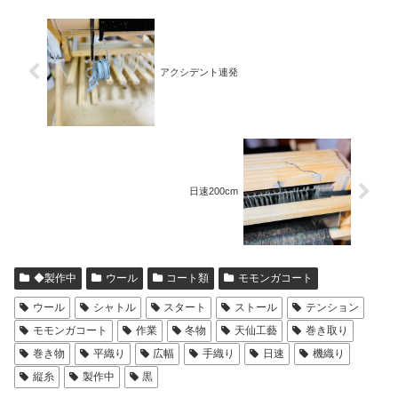
アクシデント連発
日速200cm
◆製作中
ウール
コート類
モモンガコート
ウール
シャトル
スタート
ストール
テンション
モモンガコート
作業
冬物
天仙工藝
巻き取り
巻き物
平織り
広幅
手織り
日速
機織り
縦糸
製作中
黒