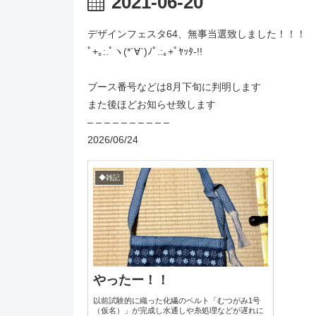
2021-06-20
デザインフェスタ64、無事当選致しました！！！
ﾟ+｡:.ﾟヽ(*´∀`)ﾉﾟ.:｡+ﾟﾔｯﾀ-!!
ブース番号などは8月下旬に判明します
また後ほどお知らせ致します
– – – – – – – – – –
2026/06/24
◆雑記
やったー！！
以前試験的に織った化繊のベルト「むつがみ1号
（仮名）」が完成し水通しや糸処理などが遅れに