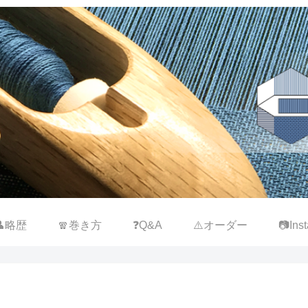
👤略歴
🧣巻き方
❓Q&A
⚠️オーダー
📷Inst