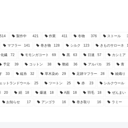
514
製作中
421
作業
411
冬物
376
ストール
マフラー
141
巻き物
128
シルク
123
きものサローネ
化繊
72
モモンガコート
69
黒
63
日速
57
カシミア
予定
39
コットン
38
整経
36
アルパカ
35
青
す
33
縦糸
32
草木染め
29
足跡マフラー
28
綾織り
ェットランドウール
25
ツートン
25
赤
23
シルクウール
緑
20
絹
18
爆速
18
A面
18
羽毛
18
ぜんまい
お知らせ
17
アンゴラ
16
巻き取り
16
ラミー