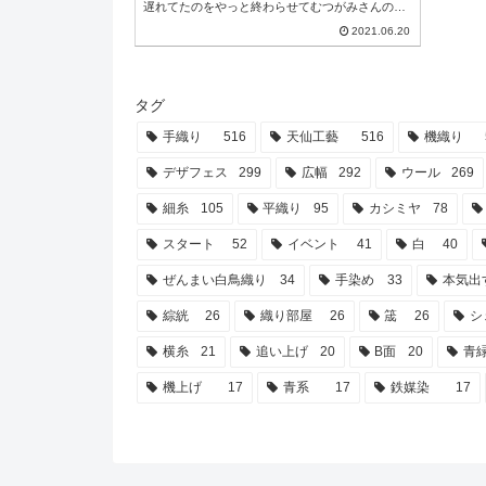
遅れてたのをやっと終わらせてむつがみさんの所
へお届けできたのが数日前。そしたら早速サコッ
2021.06.20
シュに仕上げてくれて今日画像を頂いちゃいまし
た〜‎⁽⁽٩(๑˃̶͈̀ ω ˂̶͈́)۶⁾⁾ﾔｯﾀｰ!!!写真2は送ったベルト写真
1はサコッシュの袋部分に採用してもらった完成
形！A4程度の書類が入るサイズで内ポケット付き
だそう...
タグ
手織り
516
天仙工藝
516
機織り
デザフェス
299
広幅
292
ウール
269
細糸
105
平織り
95
カシミヤ
78
スタート
52
イベント
41
白
40
ぜんまい白鳥織り
34
手染め
33
本気出
綜絖
26
織り部屋
26
筬
26
シ
横糸
21
追い上げ
20
B面
20
青
機上げ
17
青系
17
鉄媒染
17