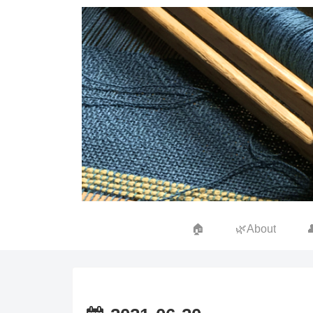
🏠
🌿About