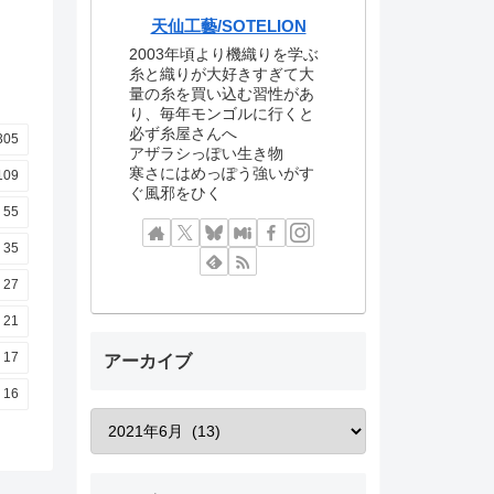
天仙工藝/SOTELION
2003年頃より機織りを学ぶ
糸と織りが大好きすぎて大
量の糸を買い込む習性があ
り、毎年モンゴルに行くと
必ず糸屋さんへ
305
アザラシっぽい生き物
寒さにはめっぽう強いがす
109
ぐ風邪をひく
55
35
27
21
17
アーカイブ
16