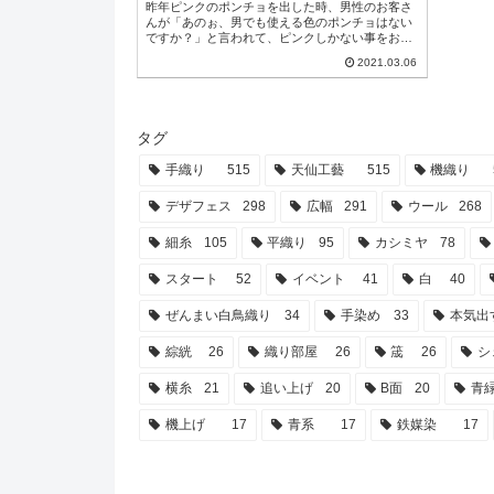
昨年ピンクのポンチョを出した時、男性のお客さ
んが「あのぉ、男でも使える色のポンチョはない
ですか？」と言われて、ピンクしかない事をお伝
えすると帰られてしまったので焦げ茶いろでポン
2021.03.06
チョ作ってみることにしました！しかも従来とは
違う方式でやってみようかと試験も兼ねて。今日
は巻き取りだけだったので、明日から糸通し作業
です。部屋立ての練習も兼ねてclubhouseで糸通す
作業してる音配信しつつ誰か友達遊びに来...
タグ
手織り
515
天仙工藝
515
機織り
デザフェス
298
広幅
291
ウール
268
細糸
105
平織り
95
カシミヤ
78
スタート
52
イベント
41
白
40
ぜんまい白鳥織り
34
手染め
33
本気出
綜絖
26
織り部屋
26
筬
26
シ
横糸
21
追い上げ
20
B面
20
青
機上げ
17
青系
17
鉄媒染
17