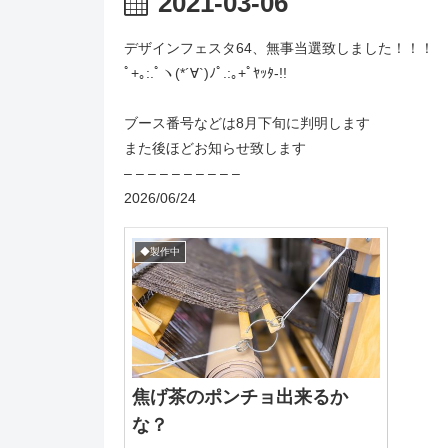
2021-03-06
デザインフェスタ64、無事当選致しました！！！
ﾟ+｡:.ﾟヽ(*´∀`)ﾉﾟ.:｡+ﾟﾔｯﾀ-!!
ブース番号などは8月下旬に判明します
また後ほどお知らせ致します
– – – – – – – – – –
2026/06/24
◆製作中
焦げ茶のポンチョ出来るか
な？