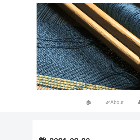
🏠
🌿About