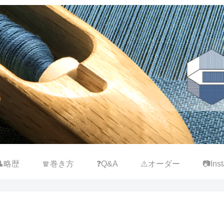
👤略歴
🧣巻き方
❓Q&A
⚠️オーダー
📷Inst