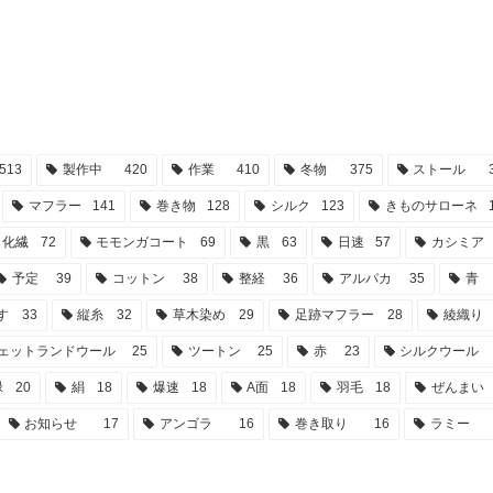
513
製作中
420
作業
410
冬物
375
ストール
マフラー
141
巻き物
128
シルク
123
きものサローネ
化繊
72
モモンガコート
69
黒
63
日速
57
カシミア
予定
39
コットン
38
整経
36
アルパカ
35
青
す
33
縦糸
32
草木染め
29
足跡マフラー
28
綾織り
ェットランドウール
25
ツートン
25
赤
23
シルクウール
緑
20
絹
18
爆速
18
A面
18
羽毛
18
ぜんまい
お知らせ
17
アンゴラ
16
巻き取り
16
ラミー