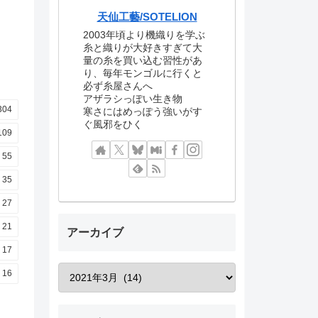
天仙工藝/SOTELION
2003年頃より機織りを学ぶ
糸と織りが大好きすぎて大
量の糸を買い込む習性があ
り、毎年モンゴルに行くと
必ず糸屋さんへ
アザラシっぽい生き物
304
寒さにはめっぽう強いがす
ぐ風邪をひく
109
55
35
27
21
アーカイブ
17
16