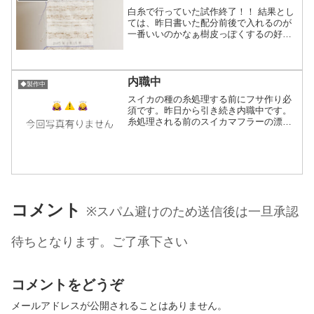
白糸で行っていた試作終了！！ 結果とし
ては、昨日書いた配分前後で入れるのが
一番いいのかなぁ樹皮っぽくするの好き
だけどもう少し濃い色の地色にすると濃
すぎるのかなぁと思ったりで(白との相性
は抜群！)そんな気持ちで落ち着きました
とはいえ、実際にス...
内職中
◆製作中
スイカの種の糸処理する前にフサ作り必
須です。昨日から引き続き内職中です。
糸処理される前のスイカマフラーの漂う
微グロさよ…本日2本大判ストール、2本
日サマーマフラー作業済み。残り4本でご
ざる。明日は大判ストール3枚の水通し、
上手くいけば染めま...
コメント
※スパム避けのため送信後は一旦承認
待ちとなります。ご了承下さい
コメントをどうぞ
メールアドレスが公開されることはありません。