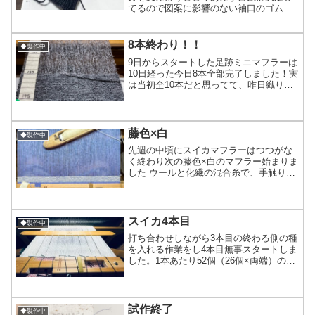
てるので図案に影響のない袖口のゴム編
み部分だけ編んでみました。久しぶりの
図案からの編み物最初必要な作り目の倍
の目数で編んでしまってやりなおし2回目
8本終わり！！
◆製作中
は作り目したはずが2周...
9日からスタートした足跡ミニマフラーは
10日経った今日8本全部完了しました！実
は当初全10本だと思ってて、昨日織り終
わってから｢あれ？何か縦糸足りなさそう
だな？？｣そう思っていたけど、明日織る
分は有りそうだったから｢足りなかったら
足りなかっ...
藤色×白
◆製作中
先週の中頃にスイカマフラーはつつがな
く終わり次の藤色×白のマフラー始まりま
した ウールと化繊の混合糸で、手触りが
良く手織りのマフラー初めての方にとっ
ても手に取りやすい価格に出来たらと思
ってます安いからといって作りが粗雑な
訳ではないです(笑)...
スイカ4本目
◆製作中
打ち合わせしながら3本目の終わる側の種
を入れる作業をし4本目無事スタートしま
した。1本あたり52個（26個×両端）の種
を植え付ける作業も最初のうちは久しぶ
りの作業で手間取った日もあったけど3本
目あたりをやる頃には手際良くなってサ
クサク進みか...
試作終了
◆製作中