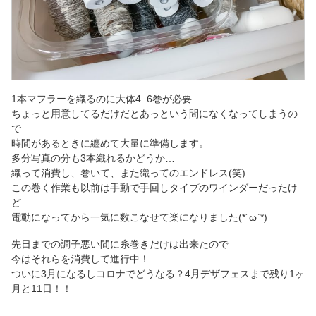
1本マフラーを織るのに大体4−6巻が必要
ちょっと用意してるだけだとあっという間になくなってしまうの
で
時間があるときに纏めて大量に準備します。
多分写真の分も3本織れるかどうか…
織って消費し、巻いて、また織ってのエンドレス(笑)
この巻く作業も以前は手動で手回しタイプのワインダーだったけ
ど
電動になってから一気に数こなせて楽になりました(*´ω`*)
先日までの調子悪い間に糸巻きだけは出来たので
今はそれらを消費して進行中！
ついに3月になるしコロナでどうなる？4月デザフェスまで残り1ヶ
月と11日！！