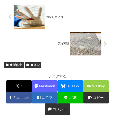
お試しキノコ
足跡再開
◆製作中
◆雑記
シェアする
X
Mastodon
Bluesky
Misskey
Facebook
はてブ
LINE
コピー
コメント