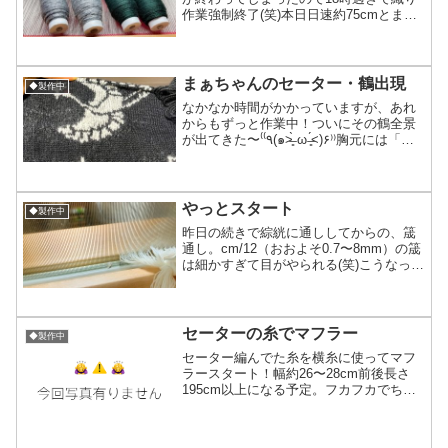
作業強制終了(笑)本日日速約75cmとまず
まずでした残りの時間は糸巻き作業用に
しグルグルグル「もう綾織りしない」と
言ってたけど昨日のあの光沢みたら人っ
て欲深い(笑)ま...
まぁちゃんのセーター・鶴出現
◆製作中
なかなか時間がかかっていますが、あれ
からもずっと作業中！ついにその鶴全景
が出てきた〜‎⁽⁽٩(๑˃̶͈̀ ω ˂̶͈́)۶⁾⁾胸元には「松
喰い鶴」と言う伝統的で格式の高い吉祥
文様の一つを採用。これは『和の文様辞
典』の著者、石崎先生に直接文様...
やっとスタート
◆製作中
昨日の続きで綜絖に通ししてからの、筬
通し。cm/12（おおよそ0.7〜8mm）の筬
は細かすぎて目がやられる(笑)こうなった
ら目の良い悪い関係なく同じ所2回通すと
か日常茶飯事でまるでトラップみたいな
所を通り抜け、ようやく織りスタートで
す。11...
セーターの糸でマフラー
◆製作中
セーター編んでた糸を横糸に使ってマフ
ラースタート！幅約26〜28cm前後長さ
195cm以上になる予定。フカフカでちょ
っと厚みがある、めっっっっっちゃ暖か
いこれは首に巻く羊(笑) ※ウール100％な
のでザクザクと3本ほど織る予定になって