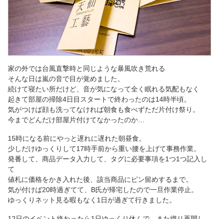
家の外では台風直撃時と同じような暴風吹き荒れる
そんな日は嵐の音で目が覚めました。
続けて寝たい所だけど、音が気になって全く眠れる気配もなく
起きて部屋の掃除4日目スタートで終わったのは14時半頃。
気がつけば顔も洗ってなければ朝食も食べずただ片付け祭り。
今までどんだけ部屋片付けてなかったのか…
15時になる前にやっと遅れに遅れた朝昼食。
少しだけゆっくりして17時手前から重い腰を上げて事務作業。
発番して、商品データ入力して、タグに必要事項を1つ1つ記入し
て
値札に価格をかき入れた後、該当商品にピン留めするまで。
気が付けば20時過ぎてて、B氏が帰宅したので一旦作業停止。
ゆっくりネット見る暇もなく1日が過ぎて行きました。
12日のイベント終わったら1日ゆっくり休んで、また織り再開し