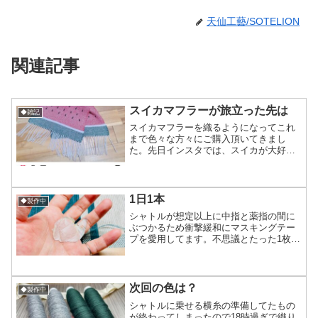
天仙工藝/SOTELION
関連記事
スイカマフラーが旅立った先は
◆雑記
スイカマフラーを織るようになってこれ
まで色々な方々にご購入頂いてきまし
た。先日インスタでは、スイカが大好き
でスイカ愛に溢れるうぉーたーももんさ
ん(URL後記)が見つけて下さりスイカマフ
ラーご購入頂きました‎⁽⁽٩(๑˃̶͈̀ ω ˂̶͈́)...
1日1本
◆製作中
シャトルが想定以上に中指と薬指の間に
ぶつかるため衝撃緩和にマスキングテー
プを愛用してます。不思議とたった1枚貼
っただけで傷まなくなる不思議。これを
発見した約1年前(もblogに書いた)から痛
む時の応急処置としては、自分の中では
ベスト1！昼、...
次回の色は？
◆製作中
シャトルに乗せる横糸の準備してたもの
が終わってしまったので18時過ぎで織り