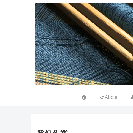
🏠
🌿About