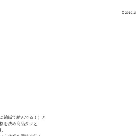
2019.1
に縮絨で縮んでる！）と
格を決め商品タグと
し