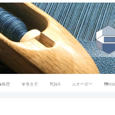
👤略歴
🧣巻き方
❓Q&A
⚠️オーダー
📷Inst