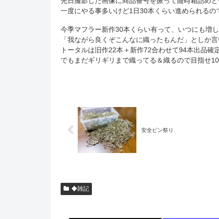
先日撮影した画像に商品番号を振って随時箱詰めと
一度にやる事多いけど1日30本くらい進められるの
今季マフラー新作30本くらい有って、いつにも増し
「我ながら良くぞこんなに織ったもんだ」としか言
トータルは旧作22本＋新作72合わせて94本出品確
でもまだギリギリまで織ってる＆織るので目指せ10
安全ピン祭り
◆雑記