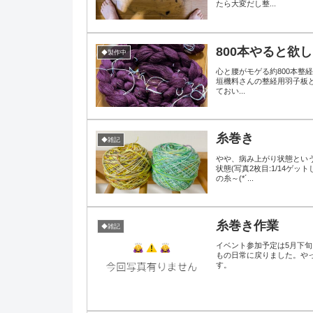
たら大変だし整...
800本やると欲
◆製作中
心と腰がモゲる約800本整
垣機料さんの整経用羽子板ど
ておい...
糸巻き
◆雑記
やや、病み上がり状態とい
状態(写真2枚目:1/14
の糸～(*´...
糸巻き作業
◆雑記
イベント参加予定は5月下旬
もの日常に戻りました。やっ
す。