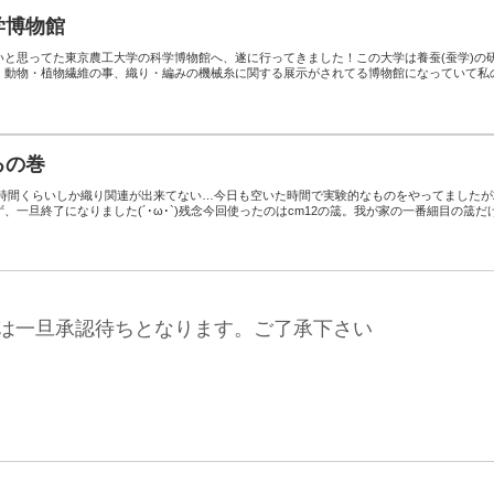
学博物館
いと思ってた東京農工大学の科学博物館へ、遂に行ってきました！この大学は養蚕(蚕学)の
、動物・植物繊維の事、織り・編みの機械糸に関する展示がされてる博物館になっていて私
るの巻
1時間くらいしか織り関連が出来てない…今日も空いた時間で実験的なものをやってましたが
、一旦終了になりました(´･ω･`)残念今回使ったのはcm12の筬。我が家の一番細目の筬だ
は一旦承認待ちとなります。ご了承下さい