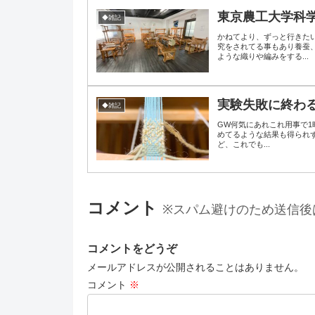
東京農工大学科
◆雑記
かねてより、ずっと行きた
究をされてる事もあり養蚕
ような織りや編みをする...
実験失敗に終わ
◆雑記
GW何気にあれこれ用事で
めてるような結果も得られず
ど、これでも...
コメント
※スパム避けのため送信後
コメントをどうぞ
メールアドレスが公開されることはありません。
コメント
※