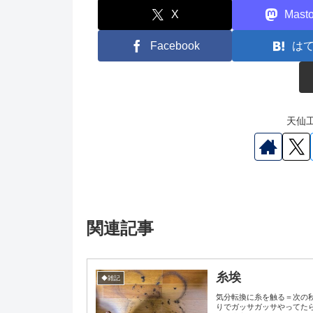
X
Mast
Facebook
は
天仙工
関連記事
糸埃
◆雑記
気分転換に糸を触る＝次の秋
りでガッサガッサやってた