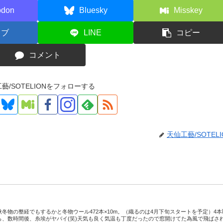
odon
Bluesky
Misskey
てブ
LINE
コピー
コメント
藝/SOTELIONをフォローする
天仙工藝/SOTELI
冬物の整経でもするかと冬物ウール472本×10m。（織るのは4月下旬スタートを予定）4本
ら、数時間後、糸埃がヤバイ(笑)天気も良く気温も丁度だったので窓開けてた為風で飛ばさ