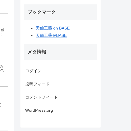
ブックマーク
天仙工藝 on BASE
↓稲
っ
天仙工藝＠BASE
メタ情報
の
ログイン
な色
投稿フィード
コメントフィード
つ
で
WordPress.org