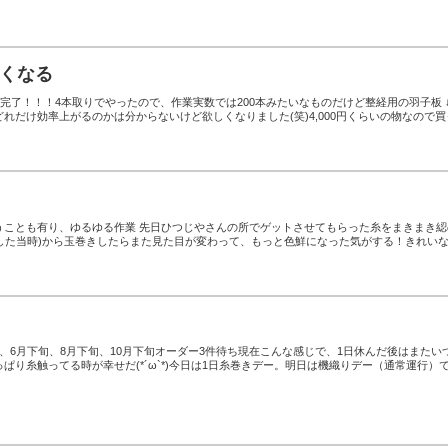
しくなる
経完了！！！4本取りでやったので、作業実数では200本みたいなものだけど整経用の羽子板 
れだけ効率上がるのかは分からないけど欲しくなりました(笑)4,000円くらいの物なので買
うことも有り、ゆるゆる作業 先日ひつじやさんの所でゲットさせてもらった糸をまきまき綛
ゲットした当時)から玉巻きしたらまた見た目が変わって、もっと色鮮になった気がする！きれい
、6月下旬、8月下旬、10月下旬オーダー3件待ち現在こんな感じで、1日休んだ後はまたい
ぱり糸触ってる時が幸せだ(*´ω`*)今日は1日糸巻きデー。明日は機織りデー（通常運行）