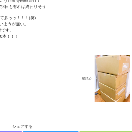
いう作業を同時進行！
で3日も有れば終わりそう
て多っっ！！！(笑)
いようが無い。
定です。
0本！！！
箱詰め
シェアする