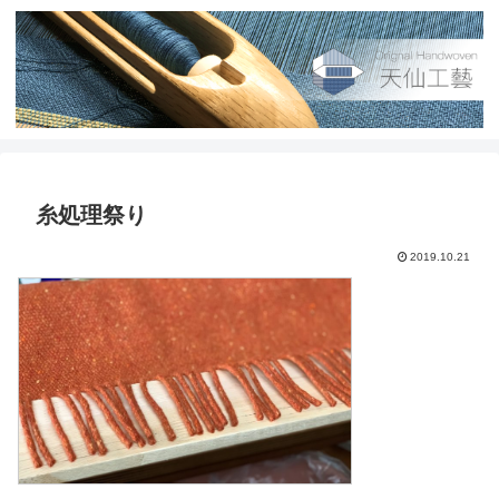
糸処理祭り
2019.10.21