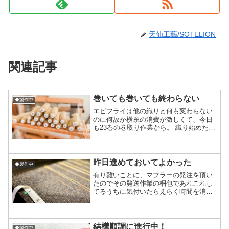
天仙工藝/SOTELION
関連記事
巻いても巻いても終わらない
◆製作中
エビフライは他の織りと何も変わらない
のに何故か横糸の消費が激しくて、今日
も23巻の巻取り作業から。 織り始めた当
初も20巻くらい巻いてスタートしたのに4
本目織ってる途中で終わってしまって5-6
本目で途切れないようにオーバー気味に
巻きました。...
昨日進めておいてよかった
◆製作中
有り難いことに、マフラーの発注を頂い
たのでその発送作業の梱包であれこれし
てるうちに気付いたらえらく時間を消費
してしまってて(笑)本当に昨日166cm進め
ておいてよかった… とりあえず1本目
166cm→205cm、2本目0cm→66cmまで
進...
結構順調に進行中！
◆製作中