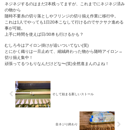
ネジネジするのはまだ2本残ってますが、これまでにネジネジ済み
の物から
随時不要糸の切り落としやフリンジの切り揃え作業に移行中。
これは1人でやっても1日20本こなして行けるのでサクサク進める
事が可能。
上手に時間を使えば日/30本も行けるかも？
むしろ今はアイロン掛けが追いついてない(笑)
とにかく織りは一旦止めて、縮絨終わった物から随時アイロン→
切り揃え集中！
頑張ってるつもりなんだけどな〜(笑)全然進まんのよね！
そして始まる新しいストール
全ネジり終わり