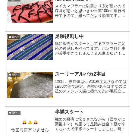
スイカマフラーは以前より糸が細いので
煤味が悪いと思いきや日速100cm進行出
来てるので、思ってたより順調です。今
日2本目の真ん中まで。種織り込んで、進
んだところを写真に収めようと思ってた
のに100cm織り、種部分を巻き取りして
しまった上に写...
足跡後刺し中
◆製作中
既に販売がスタートしてるマフラーに足
跡の後刺しをやってます。ホンマ針仕事
が苦手すぎてじぇんじぇん進まない！普
通に刺繍するのと比べたら目も大きいし
楽なはずなのにただただ織り目を追いか
けるのが苦手(´･ω･`)そして普段やらない
ので刺し間違えと...
スーリーアルパカ2本目
◆製作中
1本目、糸自体はcm/10程度太さなのでは
cm/8の筬で設定。余裕があるはずなのに
筬のステンレス歯に擦れて糸が毛羽立ち
ヒヤヒヤしながらの織りになった為2本目
はもっと動かしやすいcm/6の筬に通し直
し横糸をスーリーアルパカ茶色→カシミ
アアンゴ...
半襟スタート
◆製作中
強めの腰痛に悩まされながら（緩やかに
回復中？）も座って足踏みは全く腰が辛
くないので半襟スタートしました。時速
7cmくらいで進行中。横糸2/120を1本で