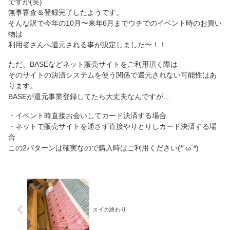
ですが(笑)
無事審査＆登録完了したようです。
そんな訳で今年の10月〜来年6月までウチでのイベント時のお買い
物は
利用者さんへ還元される事が決定しました〜！！
ただ、BASEなどネット販売サイトをご利用頂く際は
そのサイトの決済システムを使う関係で還元されない可能性はあ
ります。
BASEが還元事業登録してたら大丈夫なんですが…
・イベント時直接お会いしてカード決済する場合
・ネットで販売サイトを通さず直接やりとりしカード決済する場
合
この2パターンは確実なので購入時はご利用ください(*´ω`*)
スイカ終わり