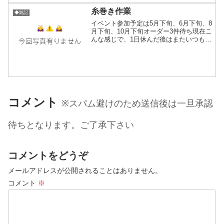
バッグやスカート等にリメ...
糸巻き作業
◆雑記
イベント参加予定は5月下旬、6月下旬、8
月下旬、10月下旬オーダー3件待ち現在こ
んな感じで、1日休んだ後はまたいつもの
日常に戻りました。やっぱり糸触ってる
時が幸せだ(*´ω`*)今日は1日糸巻きデー。
明日は機織りデー（通常運行）です。
コメント
※スパム避けのため送信後は一旦承認
待ちとなります。ご了承下さい
コメントをどうぞ
メールアドレスが公開されることはありません。
コメント
※