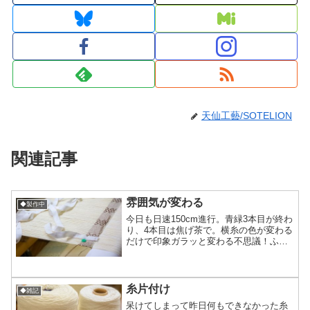
天仙工藝/SOTELION
関連記事
雰囲気が変わる
◆製作中
今日も日速150cm進行。青緑3本目が終わ
り、4本目は焦げ茶で。横糸の色が変わる
だけで印象ガラッと変わる不思議！ふわ
っとした感じの青緑からシックでキリッ
感の焦げ茶へ5本目は赤系で織る予定で準
備中(*´ω`*)うひひ台風10号、大阪は風も
想定...
糸片付け
◆雑記
呆けてしまって昨日何もできなかった糸