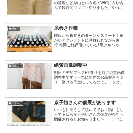
の整理など糸山という名のWICに入り込
んで数時間ゴソゴソやりました。やれば
出来るのに、やるまで時間が掛かる子な
んですよ(笑)2−3袋に分散保管されてた糸
を1−2にまとめ直したりよく使う糸、使
わない糸の拠り...
糸巻き作業
◆製作中
昨日から糸巻きのターンがスタート！細
かいアクシデントに見舞われながら進
行 毎回ご好評頂いている｢黒アルパカ
×(色)ツートン｣のストール今年は赤、
青、黄茶、黄緑の4色をそれぞれ6本ずつ
合計24本織るべく準備段階に入りまし
た 縦糸は既に整経済み...
絶賛画像調整中
◆お知らせ
明日のデザフェスRT祭りを前に絶賛画像
調整中です！一気に新作のお品書きもツ
リー繋げる予定にしてるのでデータと画
像と文言を早急に準備せねばなりませ
ん。のんびり構えてた訳ではない筈なん
だけどあれこれ作業に追われてたら時間
が経つのが早い…今夜中に...
京子姐さんの個展があります
◆お知らせ
いつも仲良くして頂いててお世話にもな
ってる我らが京子姐さんの個展が今年も
開催されるとお知らせ来た〜！！！‎⁽⁽٩(๑˃̶͈̀
ω ˂̶͈́)۶⁾⁾大島紬の中でも龍郷(たつごう)と言
う柄がありそれら龍郷柄の着物を洋服や