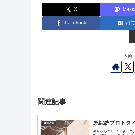
X
Mast
Facebook
は
天仙工
関連記事
糸綜絖プロトタ
◆製作中
先月から作ろうと計画して