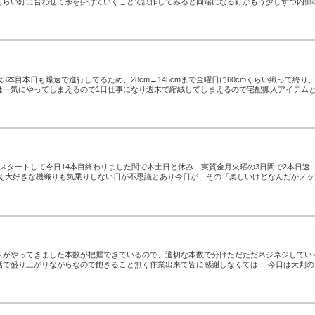
もらい釘に合わせて糸を掛けていくことで試作してみると両端になる釘がもう少しずつ内側
3本目本日も爆速で進行してるため、28cm→145cmまで金曜日に60cmくらい織って終り
は一気にやってしまえるので1日仕事になり週末で縮絨してしまえるので宅配搬入アイテム
分がスタートして今日14本目終わりました間で木土日と休み、実質金月火曜の3日間で2本日速
は言え大好きな機織りも気乗りしない日が不思議とあり今日が、その『楽しいけどなんだかノッ
ムがやってきました本数が把握できているので、適切な本数で分けただただネジネジしてい
話で盛り上がりながらなので飽きること無く作業出来て皆に感謝しなくては！ 今日は大判の