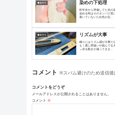
染めの下処理
◆製作中
昨年末から準備してた糸の
染める時はそのタンパク質
着いていないため色が定...
リズムが大事
◆製作中
織りにはリズム感が大事だ
も！通し間違いや踏んでる
→戻る動きが減ってきま...
コメント
※スパム避けのため送信後
コメントをどうぞ
メールアドレスが公開されることはありません。
コメント
※