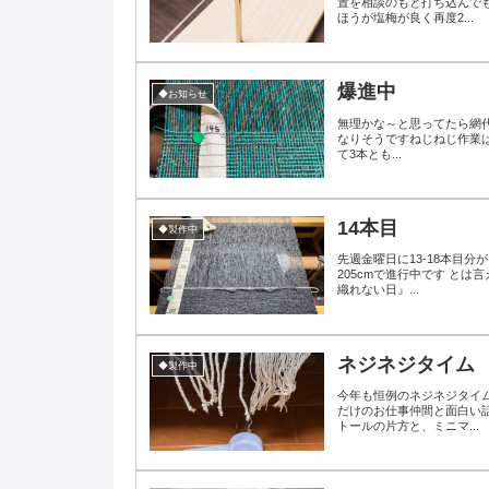
置を相談のもと打ち込んで
ほうが塩梅が良く再度2...
爆進中
◆お知らせ
無理かな～と思ってたら網代
なりそうですねじねじ作業
て3本とも...
14本目
◆製作中
先週金曜日に13-18本目
205cmで進行中です と
織れない日』...
ネジネジタイム
◆製作中
今年も恒例のネジネジタイ
だけのお仕事仲間と面白い
トールの片方と、ミニマ...