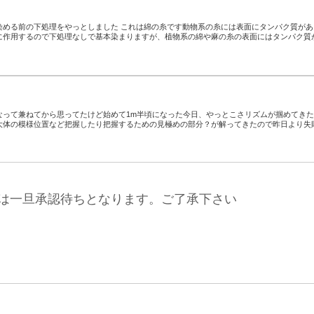
染める前の下処理をやっとしました これは綿の糸です動物系の糸には表面にタンパク質があ
に作用するので下処理なしで基本染まりますが、植物系の綿や麻の糸の表面にはタンパク質
なって兼ねてから思ってたけど始めて1m半頃になった今日、やっとこさリズムが掴めてき
大体の模様位置など把握したり把握するための見極めの部分？が解ってきたので昨日より失
は一旦承認待ちとなります。ご了承下さい