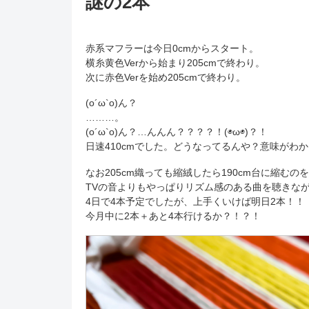
謎の2本
赤系マフラーは今日0cmからスタート。
横糸黄色Verから始まり205cmで終わり。
次に赤色Verを始め205cmで終わり。
(o´ω`o)ん？
………。
(o´ω`o)ん？…んんん？？？？！(◉ω◉)？！
日速410cmでした。どうなってるんや？意味がわか
なお205cm織っても縮絨したら190cm台に縮むの
TVの音よりもやっぱりリズム感のある曲を聴きな
4日で4本予定でしたが、上手くいけば明日2本！！
今月中に2本＋あと4本行けるか？！？！