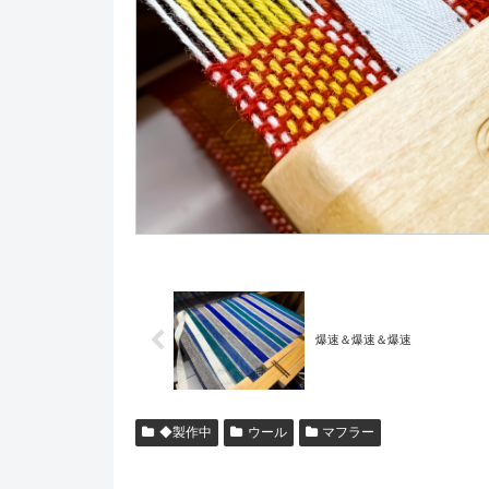
爆速＆爆速＆爆速
◆製作中
ウール
マフラー