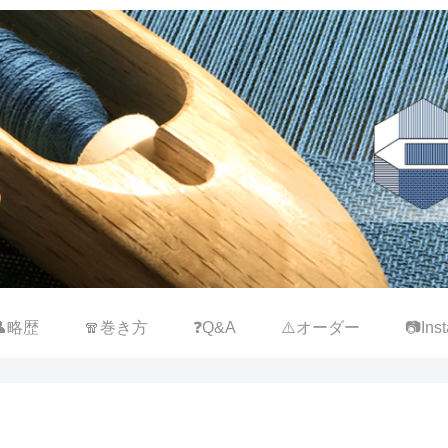
👤略歴
🧣巻き方
❓Q&A
⚠️オーダー
📷Inst