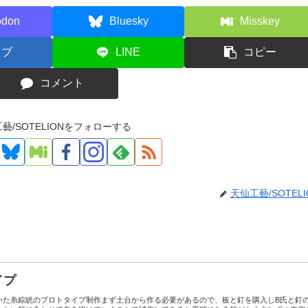
odon
Bluesky
Misskey
てブ
LINE
コピー
コメント
藝/SOTELIONをフォローする
天仙工藝/SOTELI
イプ
いた糸綜絖のプロトタイプ制作まず土台から作る必要があるので、板と釘を購入しB氏と釘