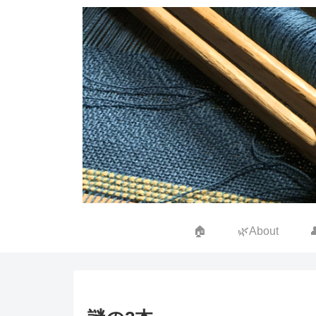
🏠
🌿About