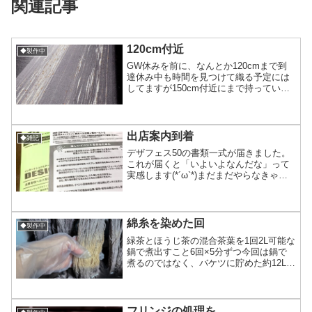
関連記事
120cm付近
◆製作中
GW休みを前に、なんとか120cmまで到
達休み中も時間を見つけて織る予定には
してますが150cm付近にまで持っていけ
たらいいかなあ それぞれの段に、見る方
によって荒れたり穏やかだったり夏の海
だったり冬の海だったり、晴れた日や雨
の日それぞれの...
出店案内到着
◆雑記
デザフェス50の書類一式が届きました。
これが届くと「いよいよなんだな」って
実感します(*´ω`*)まだまだやらなきゃい
けない作業山盛り残ってる状態だけど良
い感じに尻を叩いてくれるいいきっかけ
になればいいな。織り以外に終わってな
いもの・帰りの...
綿糸を染めた回
◆製作中
緑茶とほうじ茶の混合茶葉を1回2L可能な
鍋で煮出すこと6回×5分ずつ今回は鍋で
煮るのではなく、バケツに貯めた約12Lの
染液での茶葉染めを行いました <概要>未
加工の綿糸→繊維の表面にタンパク質が
ない豆乳に漬ける→表面にタンパク質を
足してやる...
フリンジの処理を