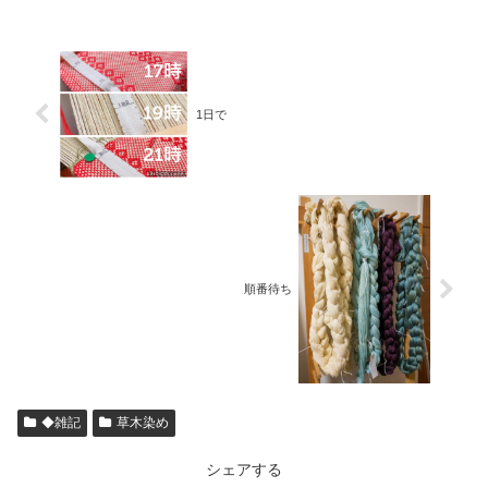
1日で
順番待ち
◆雑記
草木染め
シェアする