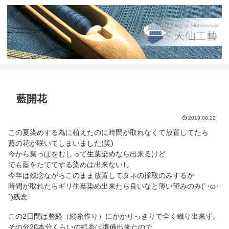
藍開花
2019.08.22
この夏染めする為に植えたのに時間が取れなくて放置してたら
藍の花が咲いてしまいました(笑)
今から葉っぱをむしって生葉染めなら出来るけど
でも藍をたててする染めは出来ないし
今年は残念ながらこのまま放置してタネの採取のみするか
時間が取れたらギリ生葉染め出来たら良いなと薄い望みのみ(´･ω･
`)残念
この2日間は整経（縦糸作り）にかかりっきりで全く織り出来ず。
その分20本分くらいの縦糸は準備出来たので