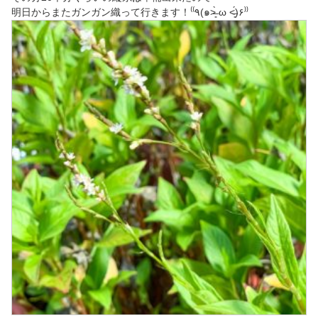
明日からまたガンガン織って行きます！‎⁽⁽٩(๑˃̶͈̀ ω ˂̶͈́)۶⁾⁾