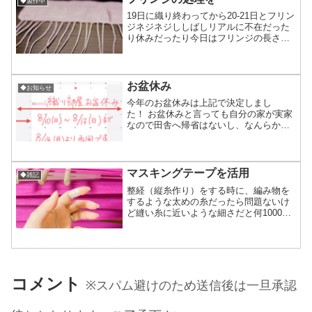
◆製作中
19日に織り終わってから20-21日とフリン
ジネジネジししばしリアルに不在だった
り休みだったり今日はフリンジの長さを
調整+切りそろえ処理 明日遂に水通しし
ようかと思ってますそれが終わり→乾燥
→アイロンなどで整えて不要な糸などの
処理が終われば...
お盆休み
◆お知らせ
今年のお盆休みは上記で決定しまし
た！ お盆休みと言っても自分の家が実家
なので田舎へ帰省はないし、なんらかの
お問い合わせとか対応は通常通り行える
と思いますあと、休みにはしてるけど、
ちまちま作業は進めます(やらないと進ま
ないし手足も訛るしね) ...
マスキングテープを活用
◆雑記
整経（縦糸作り）をする時に、編み物を
するような太めの糸だったら問題ないけ
ど縫い糸に近いような細さだと何1000m
も触るとずっと当たってる指の関節が切
れる怪我をします。実際今日血が出るち
ょっと手前まで切れてた…これは指を一
時的に保護してやる必...
コメント
※スパム避けのため送信後は一旦承認