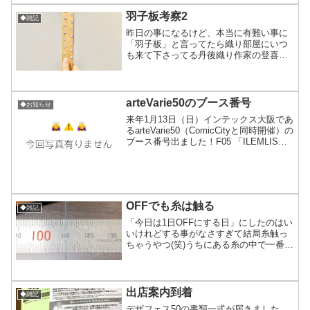
もちょっと不思議な気分です。右足の坐
骨神経痛の症状や左足の緩...
羽子板考察2
◆雑記
昨日の事になるけど、本当に有難い事に
「羽子板」と言ってたら織り部屋にいつ
も来て下さってる丹後織り作家の登喜蔵
さんが羽子板を実際に使われている作家
さんを呼んでご紹介いただき直接必要性
や疑問点の質問をさせて頂ける機会に恵
まれて私の疑問に関しては...
arteVarie50のブース番号
◆お知らせ
来年1月13日（日）インテックス大阪であ
るarteVarie50（ComicCityと同時開催）の
ブース番号出ました！F05 「ILEMLIS」
です2019年初イベントのあとは、今はま
だ申し込めてないけど申し込んで当たれ
ば3月てづバ（南港A...
OFFでも糸は触る
◆雑記
「今日は1日OFFにする日」にしたのはい
いけれどする事がなさすぎて結局糸触っ
ちゃうやつ(笑)うちにある糸の中で一番細
い部類のもの（綿糸）その細さおおよそ
0.25〜0.3mm。目がショボショボす
る！！これまではこの細さの糸を織りで
使うには数本...
出店案内到着
◆雑記
デザフェス50の書類一式が届きました。