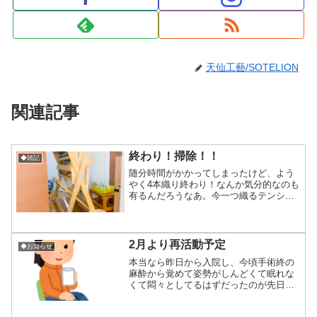
天仙工藝/SOTELION
関連記事
終わり！掃除！！
◆雑記
随分時間がかかってしまったけど、よう
やく4本織り終わり！なんか気分的なのも
有るんだろうなあ。今一つ織るテンショ
ンが上がらないのは、全部コロナが悪
い！織り終わったので盛大に掃除しまし
た。折り畳まれて部屋から出される織り
機(笑)掃除の時キャスタ...
2月より再活動予定
◆お知らせ
本当なら昨日から入院し、今頃手術終の
麻酔から覚めて姿勢がしんどくて眠れな
くて悶々としてるはずだったのが先日の
検査結果で「ヘルニア自然消滅」になっ
たお陰で家でのんびり過ごせてるのが今