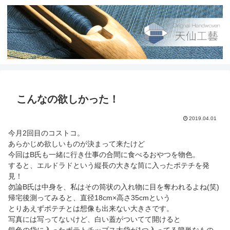
こんなの欲しかった！
2019.04.01
今月2回目のコストコ。
あらかじめ欲しいものが決まって来たけど
今回はB氏も一緒に行き仕事の合間に食べるおやつを物色。
すると、エルドラドという縦長の大きな筒に入ったポテチを発
見！
勿論B氏は中身を、私はその筒状の入れ物に目を奪われるよね(笑)
帰宅後測ってみると、直径18cm×高さ35cmという
とりあえずポテチとは想像も出来ない大きさです。
写真には写ってないけど、白い蓋がついてて開けると