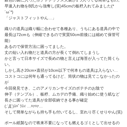
銀色の袋に入ったポテトチップス大袋が1つ入ってる簡単なもの。
早速入れ物をB氏から強奪し(笑)45cmの板杼入れてみました(*
´ω`*)
「ジャストフィットやん…」
織りの道具は織り幅に合わせて各種あり、うちにある道具の中で
最長は72cmも（伸縮できるので実質50cm前後には縮めて保管可
能）
あるので保管方法に困ってました。
丈の短い入れ物だと道具の方が長くて倒れてしまうし
かと言って日本サイズで長めの物と言えば海苔が入ってた筒くら
い。
しかし高さ20cm×直径が10cm以下で何本もの道具は入らない…
コストコには何年も通ってるけど、筒状の物は見てこなかったの
が
今回発見でき、このアメリカンサイズのポテチのお陰で
伸子（テンプル）、板杼、ムカデの予備、織り始めに使う紙など
長さに困ってた道具が全部収納できる事が確定
(;´Д`)ｽﾊﾞﾗｽｨ …ﾊｧﾊｧ…
そして簡単ながらも持ち手も付いてるし、至れり尽くせりやん(笑)
ボール紙製なので将来不要になっても燃えるゴミとして出せるの