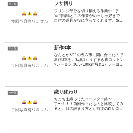
フサ切り
未分類
フリンジ部分を切り揃える作業中！(*
´ω`*)縮絨とこの作業がめっちゃ好きで、
自作の道具が役に立ってくれます。嫁ぎ
先が決まってる物たちはこの作業後出荷
準備に入るので大体ナデナデ出来る最後
の機会になる事が多くて、寂しくなるや
つ(笑)「沢山使っ...
新作3本
未分類
なんとか3/11の五六市に間に合ったので
新作3本を。写真1）うずまき青コットン
×レーヨン 36.5×180cm写真2）レーヨン×
コットン（ストレート） 50×200cm写真
3）レーヨン×コットン（交差）
50×200cmうずまき青は全シーズ...
織り終わり
未分類
ちまちま織ってたコースター終〜
了〜！！！前回作ったものと比較してみ
ると、目の詰まり方とか前後の白い部分
の糸を変えて細めにしたので綺麗に詰ま
った感じになり昔のよりほんのちょびっ
とだけ見栄えが良くなりました。ちょっ
とは上達したのかなあ？糸処理は...