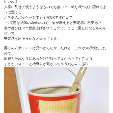
いいね！
人様に見せて使うようなものでも無い上に織り機の横に隠れるよ
うに置くし
ポテチのパッケージでも全然OKです(*´ω`*)
1つ問題は紙製の為軽いので、物が増えると安定感に不安あり。
底の部分は3cm程底上げされてるので、そこに重しになるものを
付けて
安定感を出そうかなと思ってます。
肝心の八女トマトは見つからなかったけど、これが大収穫だった
ので
出費もそれなりにあったけど行ってよかったです(*´ω`*)
まさかコストコと機織りが繋がっちゃうだなんて(笑)