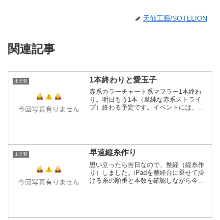
天仙工藝/SOTELION
関連記事
1本終わりと愛玉子
未分類
赤系カラーチャート系マフラー1本終わ
り。明日もう1本（単純な赤系ストライ
プ）終わる予定です。イベントには、掛
けた費用の4倍くらいの総額になるように
（例えば10万使って参加する場合全部売
ったら40万になるように）商品を持って
いくのが良いと聞い...
早速縦糸作り
未分類
思い立ったら吉日なので、整経（縦糸作
り）しました。iPadを整経台に乗せて掛
ける糸の順番と本数を確認しながら今回
は240本。機織りはアナログ作業だけど、
今やデジタルで管理出来るの有難し〜(*
´ω`*)うちのプリンターは未対応だけど対
応機種だ...