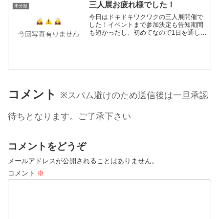
三人展お疲れ様でした！
未分類
今日はドキドキワクワクの三人展開催で
した！イベントまで参加決定も告知期間
も短かったし、初めてなので1日を通して
時々波があってパラパラと来て頂ける程
度を想定してたら16時ごろ一時人が途切
れた以外は、常に沢山の方に見に来て頂
けて主催の迫田さんの...
コメント
※スパム避けのため送信後は一旦承認
待ちとなります。ご了承下さい
コメントをどうぞ
メールアドレスが公開されることはありません。
コメント
※