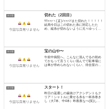
く家まで持って帰れました〜！！帰宅後
すこしやすんで白Ver→以前染めた黒糸
Ver開始...
切れた（2回目）
未分類
ｳﾜｧｧｧヽ(`Д´)ﾉｧｧｧﾝ!また切れた！！！！！
結局今日はこの切れた糸に対応したた
め、縦糸が切れないように元々ゆっくり
進行だったのが更に速度ゲキ落ちしてた
所でコレ。多分ここの糸の張り上手くい
ってなかったんだろうなあ。細い糸のシ
ルクを織...
宝の山や〜
未分類
午前中病院へ。こんなに混んでるの初め
てかもって言うくらい混んでて駐車場に
は車が停められないくらい、待合室の椅
子が足りないなど驚きの激混み＋10分そ
こらの為に2時間待ち…順番回って来たの
12時過ぎでした（地元のクリニック）朝
絶食＋3本採血＋お...
スタート！
未分類
昨日の筬通しの歯抜けアクシデントもク
リア！シャトルに乗せる糸を一杯糸巻き
し（大7本、中4本）昨夜夜なべ(笑)して
iPhone6Plus（今はiPodとして余生を送
る）に約2600曲放り込んだ作業用BGMに