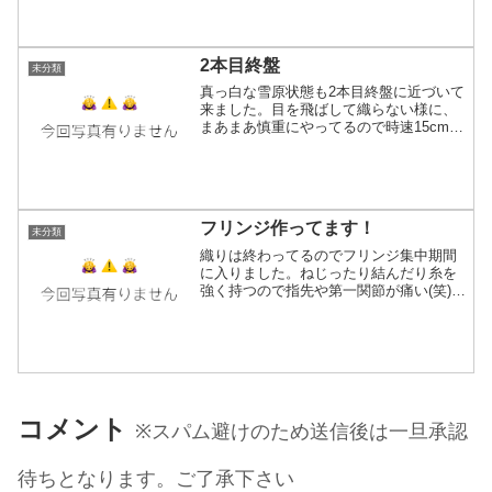
なるであろう音楽をAirPodsで。...
2本目終盤
未分類
真っ白な雪原状態も2本目終盤に近づいて
来ました。目を飛ばして織らない様に、
まあまあ慎重にやってるので時速15cmく
らいで進行中！ずっと単調、模様無しで
織り続けてるので模様織りたくなってき
た(笑)あともうちょっとの我慢我慢！そろ
そろ4月の五六...
フリンジ作ってます！
未分類
織りは終わってるのでフリンジ集中期間
に入りました。ねじったり結んだり糸を
強く持つので指先や第一関節が痛い(笑)し
かも織ってる時と違ってなぜか集中力が
維持できない不思議。めっちゃ作業が単
調だからかな？すぐ飽きちゃうんよね。
機織りは手足動かして...
コメント
※スパム避けのため送信後は一旦承認
待ちとなります。ご了承下さい