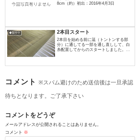
8cm（約）初出：2016年4月3日
2本目スタート
◆製作中
2本目を始める前に筬（トントンする部
分）に通してる一部を通し直しして、白
糸配置してからのスタートしました。ラ
ンダムに白絹糸を8本入れたシンプルな感
じのものです。使う人の性別や年齢を選
ばないタイプ(*´ω`*)趣向としてはややカ
ジュアルより…...
コメント
※スパム避けのため送信後は一旦承認
待ちとなります。ご了承下さい
コメントをどうぞ
メールアドレスが公開されることはありません。
コメント
※