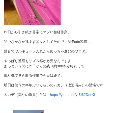
昨日から引き続き非常にマゾい整経作業。
途中なかなか進まず悶々としてたので、AirPods装着し
爆音でワルキューレ入れたらめっちゃ進むのワロタ。
やっぱり整経もリズム感が必要なんですよ…
あっという間に昨日からの残り約380本が終わって
織り機で巻き取る作業で今日は終了。
明日は使うの半年ぶりくらいのムカデ（改造済み）の登場です
ムカデ（織りの道具）とは→
https://youtu.be/y-5I62DnrXI