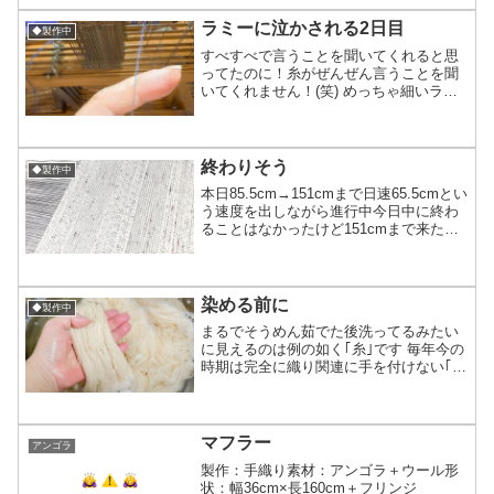
に足りず整経2回目→3回目で今度こそと
機上げまで終わっての今...
ラミーに泣かされる2日目
◆製作中
すべすべで言うことを聞いてくれると思
ってたのに！糸がぜんぜん言うことを聞
いてくれません！(笑) めっちゃ細いラミ
ー糸(写真1枚目ので既に2本分)だけどこ
んなに滑りの良い糸だから大丈夫だと思
ってたら湿気の影響なのか捩れたがるん
です切り離してあ...
終わりそう
◆製作中
本日85.5cm→151cmまで日速65.5cmとい
う速度を出しながら進行中今日中に終わ
ることはなかったけど151cmまで来たし
週明け月曜日には完了の予定！ 当初は柄
を織るために足元も動きがあるから結構
織る速度が落ちると思ってたのに実際蓋
開...
染める前に
◆製作中
まるでそうめん茹でた後洗ってるみたい
に見えるのは例の如く｢糸｣です 毎年今の
時期は完全に織り関連に手を付けない｢休
憩タイム｣にすることが多くて体調崩した
り、1年織りの為に時間が割けなかった趣
味など織り以外に自分のやりたいことを
やるいわば緩急...
マフラー
アンゴラ
製作：手織り素材：アンゴラ＋ウール形
状：幅36cm×長160cm＋フリンジ