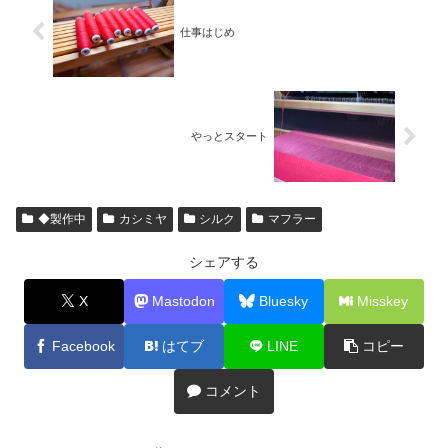
仕事はじめ
やっとスタート
◆製作中
カシミヤ
シルク
マフラー
シェアする
X
Mastodon
Bluesky
Misskey
Facebook
はてブ
LINE
コピー
コメント