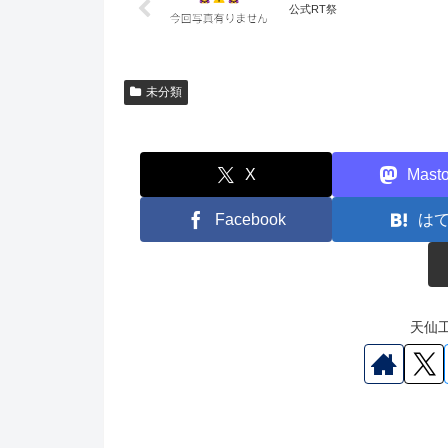
公式RT祭
未分類
X
Mast
Facebook
は
天仙工