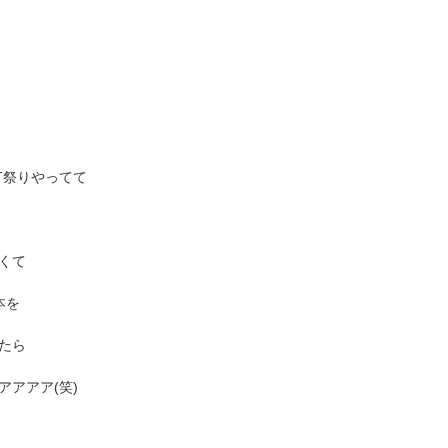
RT祭りやってて
くて
本を
たら
アアア(笑)