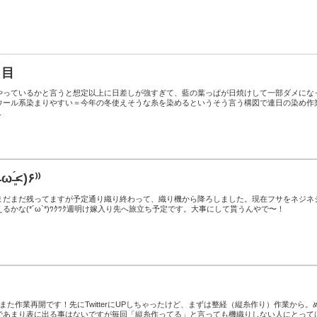
日目
やっているかと言うと想定以上に日差しが強すぎて、藍の葉っぱが日焼けして一部ダメにな
ウール系染まりやすい＝今年の冬使えそうな糸を染めるというそう言う構図で連日の染め作
.
(๑˃̶͈̀ ω ˂̶͈́)۶⁾⁾
まだまだ残ってますが予定通り織り終わって、織り機から降ろしました。現在フサをネジネ
かな(*´ω`*)ﾜｸﾜｸ週明け嫁入り先へ旅立ち予定です。大事にして貰うんやで〜！
また作業再開です！先にTwitterにUPしちゃったけど、まずは整経（縦糸作り）作業から。
であまり表に出る事はないですが毎回「縦糸作ってる」と言っても機織りしない人にとって