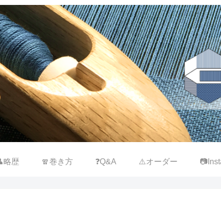
👤略歴
🧣巻き方
❓Q&A
⚠️オーダー
📷Inst