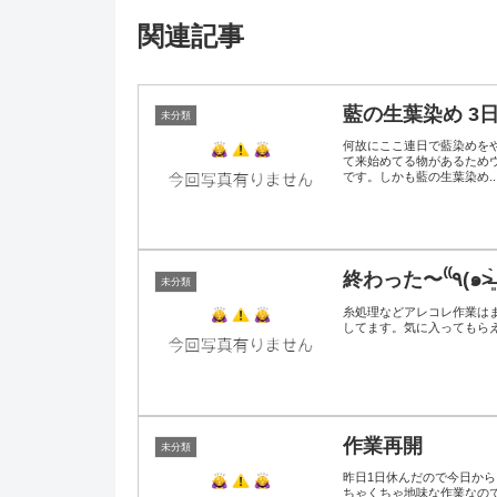
関連記事
藍の生葉染め 3
未分類
何故にここ連日で藍染めを
て来始めてる物があるため
です。しかも藍の生葉染め..
終わった〜‎⁽⁽٩
未分類
糸処理などアレコレ作業は
してます。気に入ってもらえる
作業再開
未分類
昨日1日休んだので今日から
ちゃくちゃ地味な作業なの