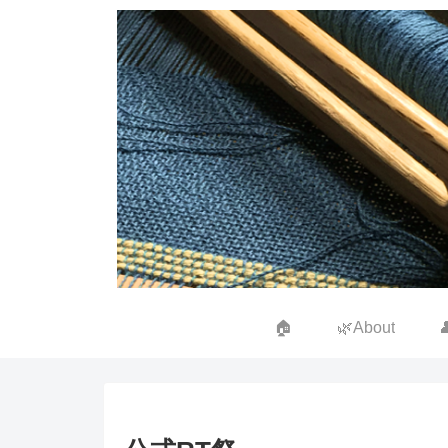
🏠
🌿About