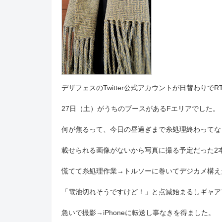
デザフェスのTwitter公式アカウントが日替わりで
27日（土）がうちのブースがあるFエリアでした。
何が焦るって、今日の昼過ぎまで糸処理終わってな
載せられる画像がないから写真に撮る予定だった2
慌てて糸処理作業→トルソーに巻いてデジカメ構え
「電池切れそうですけど！」と点滅始まるしギャアア
急いで撮影→iPhoneに転送し事なきを得ました。