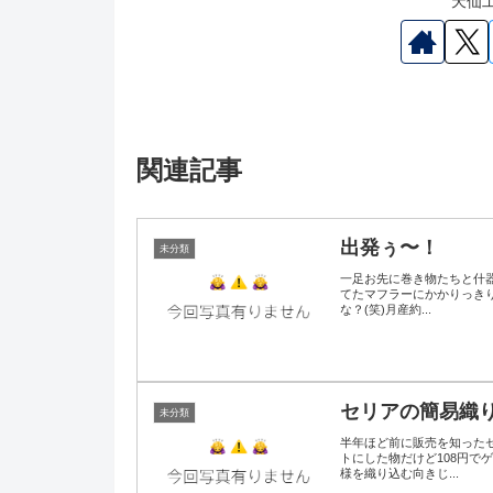
天仙工
関連記事
出発ぅ〜！
未分類
一足お先に巻き物たちと什
てたマフラーにかかりっきり
な？(笑)月産約...
セリアの簡易織
未分類
半年ほど前に販売を知った
トにした物だけど108円で
様を織り込む向きじ...