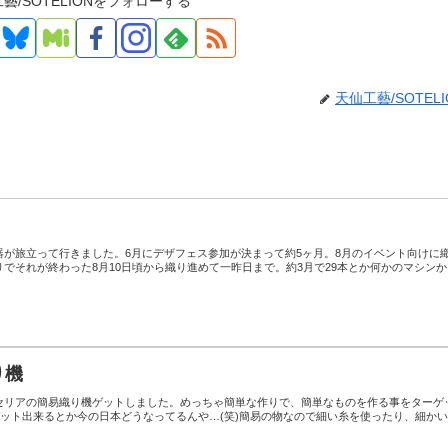
藝/SOTELIONをフォローする
天仙工藝/SOTELI
器が旅立って行きました。6月にデザフェス参加が決まって約5ヶ月。8月のイベント向けに
でそれが終わった8月10日頃から織り進めて一昨日まで。約3月で29本とか何かのマシンか
り機
セリアの簡易織り機ゲットしました。めっちゃ簡単な作りで、簡単なものを作る事をターゲ
ゲット出来るとか今の日本どうなってるんや…(笑)簡易の物なので細い糸を使ったり、細か