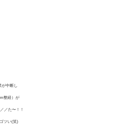
業が中断し
4m整経）が
りを迎えました！！！やっ＼＼ ٩(*´ω`*)و //／／た〜！！
ツい(笑)