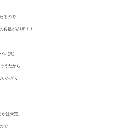
たるので
の負担が超UP！！
い(笑)
りそうだから
ないかぎり
るかは未定。
ので