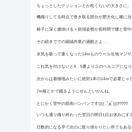
ちょっとしたクッションとか枕くらいの大きさに。
機織りしてる時点で巻き取る部分が肥大化し膝に当
椅子に深く腰掛ける＝前傾姿勢が長時間で腰と背中
その続きででの縮絨作業の過酷さよ…
水気を吸って重くなった14mものウール生地マジヤバ
これ気を付けないと4、5番より上のヘルニアにな
次からは着物地みたいに絶対1本の14mで必要じゃ
7m毎とかで織るようにせんといかんね。
とにかく背中の筋肉パンパンです(((( ;ﾟдﾟ)))ｱﾜﾜﾜﾜ
いつも通り織り終わった翌日の明日1日お休みにす
日数的になる早で次のに取り掛かりたい所でもある