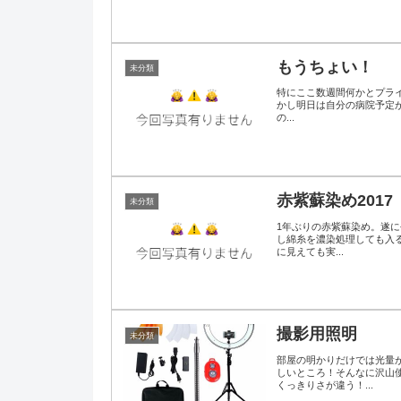
もうちょい！
未分類
特にここ数週間何かとプライベートが
かし明日は自分の病院予定
の...
赤紫蘇染め2017
未分類
1年ぶりの赤紫蘇染め。遂に
し綿糸を濃染処理しても入
に見えても実...
撮影用照明
未分類
部屋の明かりだけでは光量が
しいところ！そんなに沢山
くっきりさが違う！...