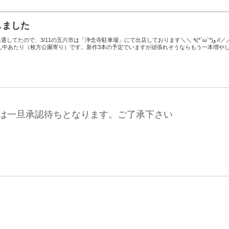
しました
てたので、3/11の五六市は「浄念寺駐車場」にて出店しております＼＼ ٩(*´ω`*)و //／／
中あたり（枚方公園寄り）です。新作3本の予定でいますが頑張れそうならもう一本増やし.
は一旦承認待ちとなります。ご了承下さい