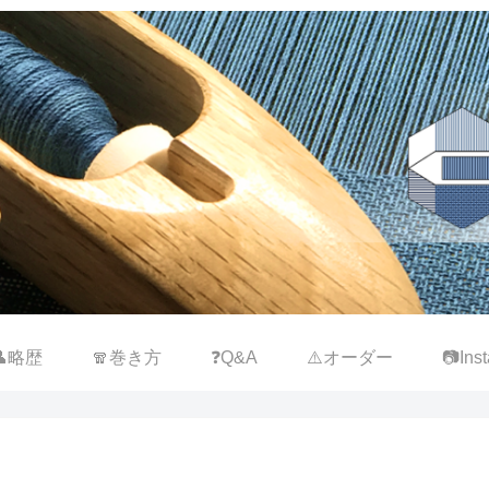
👤略歴
🧣巻き方
❓Q&A
⚠️オーダー
📷Inst