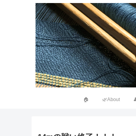
🏠
🌿About