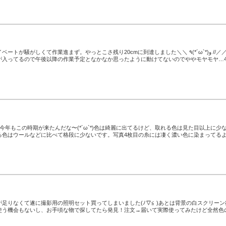
騒がしくて作業進まず。やっとこさ残り20cmに到達しました＼＼ ٩(*´ω`*)و //／／し
が入ってるので午後以降の作業予定となかなか思ったように動けてないのでややモヤモヤ…
今年もこの時期が来たんだな〜(*´ω`*)色は綺麗に出てるけど、取れる色は見た目以上に少
る色はウールなどに比べて格段に少ないです。写真4枚目の糸には凄く濃い色に染まってる
足りなくて遂に撮影用の照明セット買ってしまいました(ﾉ▽≦ )あとは背景の白スクリーン
使う機会もないし、お手頃な物で探してたら発見！注文→届いて実際使ってみたけど全然色