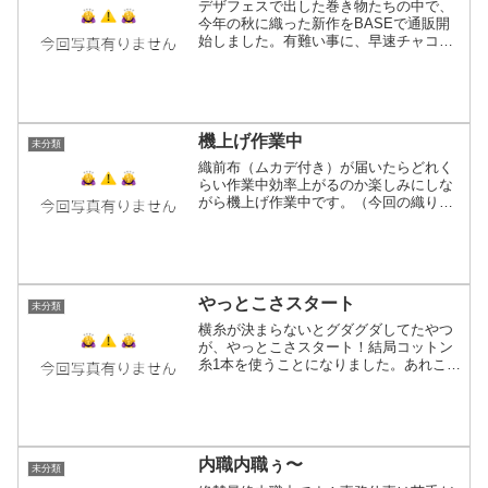
デザフェスで出した巻き物たちの中で、
今年の秋に織った新作をBASEで通販開
始しました。有難い事に、早速チャコー
ルグレーシリーズのポンチョとストール
はすぐ売り切れてしまったんですがほか
の巻き物たちはまだ居ります(*´ω`*)あれ
これ用事が重な...
機上げ作業中
未分類
織前布（ムカデ付き）が届いたらどれく
らい作業中効率上がるのか楽しみにしな
がら機上げ作業中です。（今回の織りに
は間に合わないので次回以降の細糸で使
用）しかし、通しても通しても進まない
660本…なる早に終わらせて出来れば明日
辺りには織り始められ...
やっとこさスタート
未分類
横糸が決まらないとグダグダしてたやつ
が、やっとこさスタート！結局コットン
糸1本を使うことになりました。あれこれ
クローゼット内の糸の山から色んな糸を
引っ張り出して縦糸に合わせてみたけ
ど、黒とか茶系の濃いめの色が好きなの
でそれ系の糸ばっかりでウ...
内職内職ぅ〜
未分類