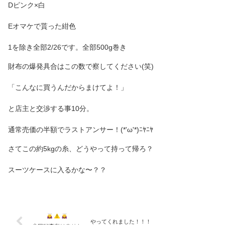
Dピンク×白
Eオマケで貰った紺色
1を除き全部2/26です。全部500g巻き
財布の爆発具合はこの数で察してください(笑)
「こんなに買うんだからまけてよ！」
と店主と交渉する事10分。
通常売価の半額でラストアンサー！(*'ω'*)ﾆﾔﾆﾔ
さてこの約5kgの糸、どうやって持って帰ろ？
スーツケースに入るかな〜？？
やってくれました！！！