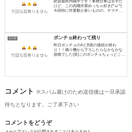
絶賛最終内職中です！事務仕事は苦手だ
けど、この内職作業めっちゃ好き(*´ω`*)
今回特に作業数が多いものの、チマチマ
進めてます。搬入用の箱詰めは70％程度
完了。新しいの織れるかどうか微妙な日
程になってきた…あと12月の五六市まだ
申し込んで無...
ポンチョ終わって残り
未分類
昨日ポンチョのAとB面の接続が終わ
り！！織り機から下ろしたらなかなかな
規模でした(笑)このポンチョちょっとこれ
までと違ってて写真では両方が同じ長さ
に見えるけど実は左右の長さが違い例え
ばA側は垂らしたままで長いB側を肩に掛
けられる仕様です。ま...
コメント
※スパム避けのため送信後は一旦承認
待ちとなります。ご了承下さい
コメントをどうぞ
メールアドレスが公開されることはありません。