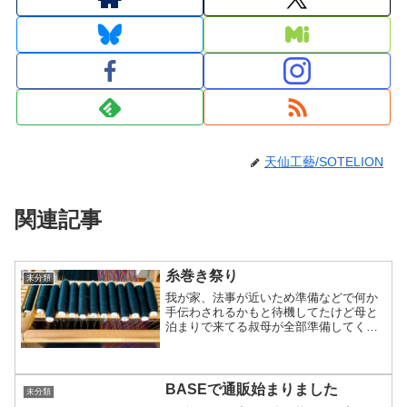
天仙工藝/SOTELION
関連記事
糸巻き祭り
未分類
我が家、法事が近いため準備などで何か
手伝わされるかもと待機してたけど母と
泊まりで来てる叔母が全部準備してくれ
たので今後も使う予定がある横糸を糸巻
き祭りに早変わりしました。電動ワイン
ダーで巻くから早い早い！おおよそ2.5本
で1マフラー分くらい...
BASEで通販始まりました
未分類