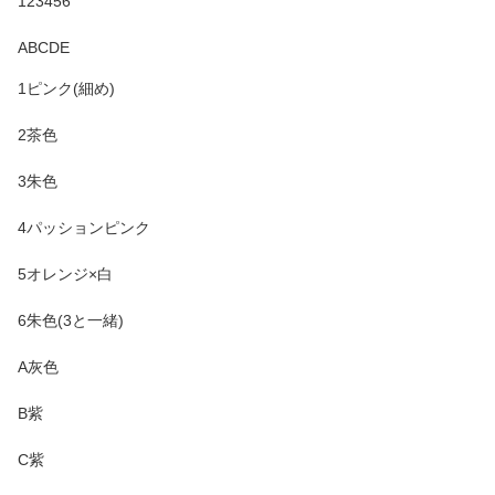
123456
ABCDE
1ピンク(細め)
2茶色
3朱色
4パッションピンク
5オレンジ×白
6朱色(3と一緒)
A灰色
B紫
C紫