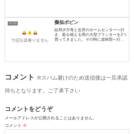
間的にはもう一本何か織れそうな雰囲気
が無きにしも非ず。でも余裕持って作業
したいので、始めるなら11...
擬似ボビン
未分類
結局夕方母と近所のホームセンターへ行
き、藍を植える用の大型プランターを2つ
買ってきました。その時に資材部へ行
き、織りの時にシャトルに乗せるボビン
になる自作ボビン用の管になる部分を買
っちゃいました！前にもblogでちょろっ
と書いた記憶が片隅に...
コメント
※スパム避けのため送信後は一旦承認
待ちとなります。ご了承下さい
コメントをどうぞ
メールアドレスが公開されることはありません。
コメント
※