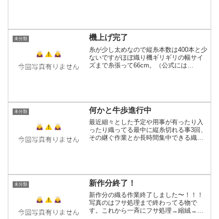
ですが4m分と以前の半端分が有ったの
で、合計32本のボビンが完成！なかなか
なワンサカ感(笑)そしてホームセンターか
ら丸パイプ...
機上げ完了
未分類
糸が少し太めなので縦糸本数は400本と少
ないですがほぼ織り機ギリギリの幅サイ
ズまで糸張って66cm。（公式には
65cmMAXだけど無理したら68cmくらい
までいける！(笑)）横糸の準備全く出来て
ないので、これから糸巻きして明日から
の織り始め...
何かと牛歩進行中
未分類
最近細々とした予定や用事が有ったり入
ったり織ってる最中に縦糸切れる事3回、
その継ぐ作業とか長時間集中できる織り
が出来なくて、かなりの牛歩進行中。ち
ょっとのんびりし過ぎてる自覚ある…そ
ろそろ五六市の当落もわかる頃だし、ど
っちになるにしても気合...
新作分終了！
未分類
新作分の織る作業終了しました〜！！！
写真のはフサ処理まで終わってる物で
す。これから一斉にフサ処理→縮絨→乾
燥→糸処理→完成まで持っていきます時