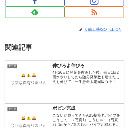
天仙工藝/SOTELION
関連記事
伸びろよ伸びろ
未分類
4月26日に発芽を確認した後、毎日1日2
回水やりしてたら随分発芽数も増えたし
丈も伸びて、一生懸命太陽光吸収中！！
小さな森が出来つつあります(*´ω`*)あと
10cmくらい伸びたら間引いた分を別植木
鉢へお引越しさせてなるべく無駄なく育
てていけ...
ボビン完成
未分類
こないだ買ってきたABS樹脂丸パイプを
こうして…（写真1）こうじゃ！（写真
2）1mから7本の13cmパイプが取れる訳