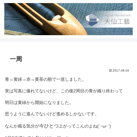
一周
2017.08.04
青→黄緑→赤→黄茶の順で一巡しました。
実は写真に撮れてないけど、この後2周目の青が織り終わって
明日は黄緑から開始になりました。
思うように進んでないけど進めるしかないです。
今ひとつ
なんか織る気分が
上がってこんのよね(´･ω･`)