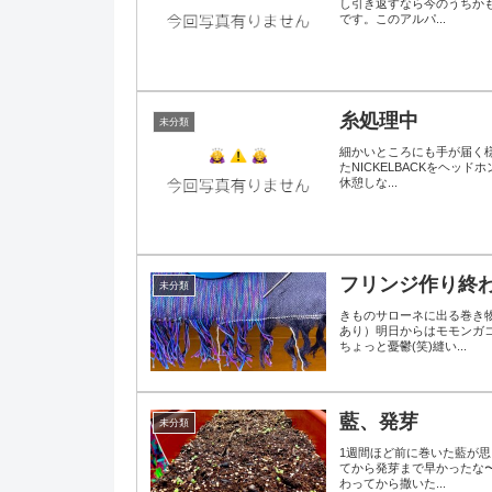
し引き返すなら今のうちか
です。このアルパ...
糸処理中
未分類
細かいところにも手が届く様
たNICKELBACKをヘ
休憩しな...
フリンジ作り終
未分類
きものサローネに出る巻き
あり）明日からはモモンガ
ちょっと憂鬱(笑)縫い...
藍、発芽
未分類
1週間ほど前に巻いた藍が
てから発芽まで早かったな
わってから撒いた...