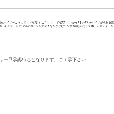
脂丸パイプをこうして…（写真1）こうじゃ！（写真2）1mから7本の13cmパイプが取れる
有ったので、合計32本のボビンが完成！なかなかなワンサカ感(笑)そしてホームセンターか
は一旦承認待ちとなります。ご了承下さい