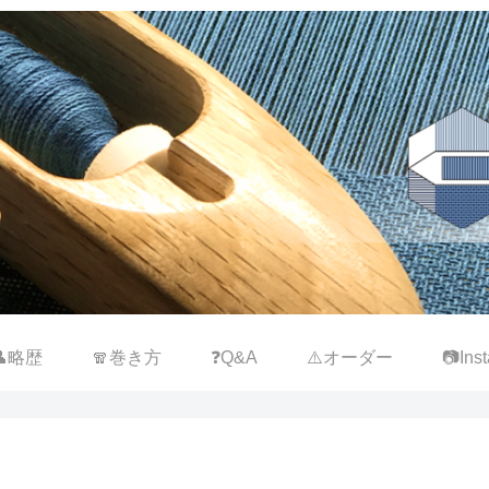
👤略歴
🧣巻き方
❓Q&A
⚠️オーダー
📷Inst