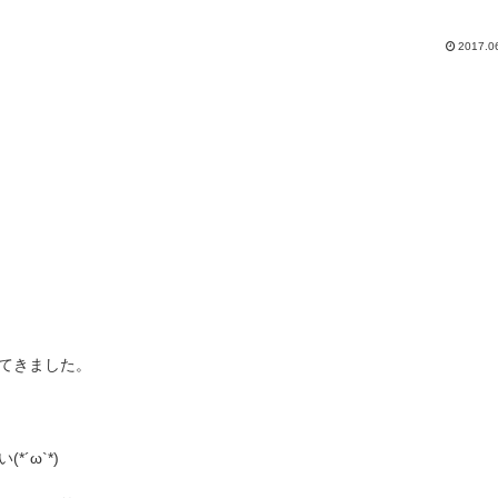
2017.0
てきました。
´ω`*)