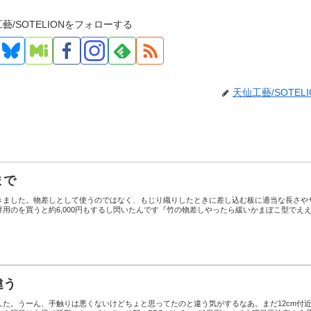
藝/SOTELIONをフォローする
天仙工藝/SOTELI
まで
きました。物差しとして使うのではなく、もじり織りしたときに差し込む板に適当な長さや
用のを買うと約6,000円もするし閃いたんです『竹の物差しやったら緩いかまぼこ型でえ
違う
した。うーん、手触りは悪くないけどちょと思ってたのと違う気がするなあ。まだ12cm付