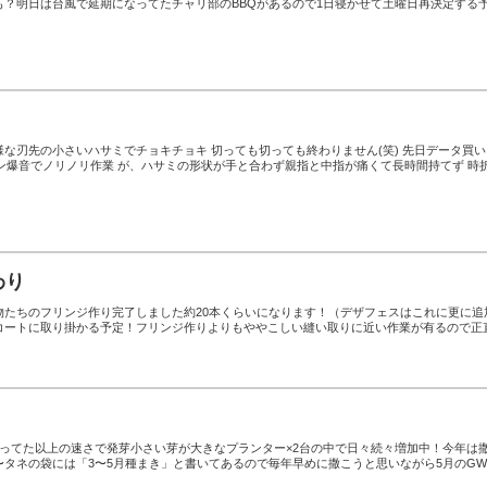
も？明日は台風で延期になってたチャリ部のBBQがあるので1日寝かせて土曜日再決定する
な刃先の小さいハサミでチョキチョキ 切っても切っても終わりません(笑) 先日データ買い
ッドホン爆音でノリノリ作業 が、ハサミの形状が手と合わず親指と中指が痛くて長時間持てず 時
わり
物たちのフリンジ作り完了しました約20本くらいになります！（デザフェスはこれに更に追
コートに取り掛かる予定！フリンジ作りよりもややこしい縫い取りに近い作業が有るので正
思ってた以上の速さで発芽小さい芽が大きなプランター×2台の中で日々続々増加中！今年は
〜タネの袋には「3〜5月種まき」と書いてあるので毎年早めに撒こうと思いながら5月のG