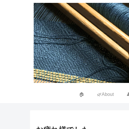
🏠
🌿About