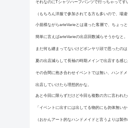
それなのにTシャツハーフパンツで行っちゃってすい
（もちろん洋服で参加されてる方も多いので、場違
小規模ながらarteVarieとは違った客層で、ちょ
簡単に言えばarteVarieの出店回数減らそうかなと。
まだ何も纏まってないけどボンヤリ頭で思ったのは
夏の出店減らして長袖の時期メインで出店する感じ
その合間に抱き合わせイベントでは無い、ハンドメ
出店していけたら理想的かな。
あと今回に限らずだけど今回も複数の方に言われた
「イベントに出すには出してる物的にも勿体無いか
（おかんアート的なハンドメイドと言うよりは製作