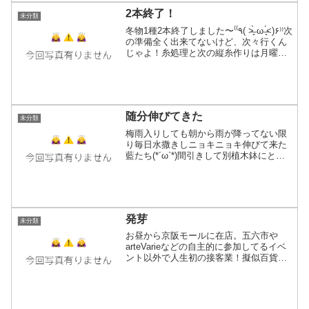
ちょっと憂鬱(笑)縫い...
2本終了！
未分類
冬物1種2本終了しました〜‎⁽⁽٩( ˃̶͈̀ ω ˂̶͈́)۶⁾⁾次
の準備全く出来てないけど、次々行くん
じゃよ！糸処理と次の縦糸作りは月曜日
から開始予定。3本目は灰茶なカフェオレ
色ポンチョ1つやろうかと(*´ω`*)ぐひひ涼
しくなって来て...
随分伸びてきた
未分類
梅雨入りしても朝から雨が降ってない限
り毎日水撒きしニョキニョキ伸びて来た
藍たち(*´ω`*)間引きして別植木鉢にと言
ってたけど、このまま放置でいくかやっ
ぱり新しいプランターにゆとりを持って
分けるかなかなか悩ましい…それにして
も長時間雨が降る...
発芽
未分類
お昼から京阪モールに在店。五六市や
arteVarieなどの自主的に参加してるイベ
ント以外で人生初の接客業！擬似百貨店
の店員さんに！！立ち仕事とか大学生の
時にやったバイトでしか経験してなくて
留学→帰国して社会人になってもずっと
オフィスワークだ...