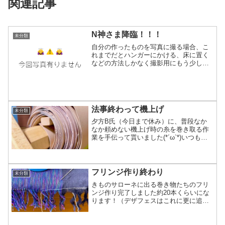
関連記事
N神さま降臨！！！
未分類
自分の作ったものを写真に撮る場合、こ
れまでだとハンガーにかける、床に置く
などの方法しかなく撮影用にもう少し見
栄えを良くしたかったのでかねてからト
ルソー欲しかったから、Twitterで気軽な
感じに私「そろそろ本気でトルソー購入
考えんと」と呟い...
法事終わって機上げ
未分類
夕方B氏（今日まで休み）に、普段なか
なか頼めない機上げ時の糸を巻き取る作
業を手伝って貰いました(*´ω`*)いつもは1
人でヒーコラ言いながら何時間か掛け巻
いてたのに2人でやったら30分掛らなくて
早い…あっと言う間に750cm巻き取り終
わり、...
フリンジ作り終わり
未分類
きものサローネに出る巻き物たちのフリ
ンジ作り完了しました約20本くらいにな
ります！（デザフェスはこれに更に追加
あり）明日からはモモンガコートに取り
掛かる予定！フリンジ作りよりもややこ
しい縫い取りに近い作業が有るので正直