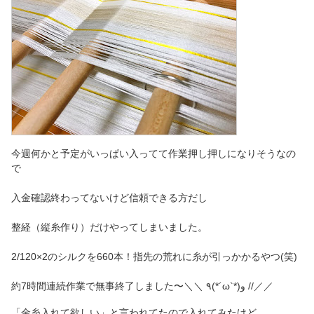
今週何かと予定がいっぱい入ってて作業押し押しになりそうなの
で
入金確認終わってないけど信頼できる方だし
整経（縦糸作り）だけやってしまいました。
2/120×2のシルクを660本！指先の荒れに糸が引っかかるやつ(笑)
約7時間連続作業で無事終了しました〜＼＼ ٩(*´ω`*)و //／／
「金糸入れて欲しい」と言われてたので入れてみたけど