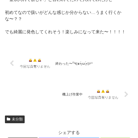
初めてなので扱いがどんな感じか分からない…うまく行くか
な〜？？
でも綺麗に発色してくれそう！楽しみになって来た〜！！！！
終わった〜‎⁽⁽٩(๑˃̶͈̀ ω ˂̶͈́)۶⁾⁾
機上げ作業中
未分類
シェアする