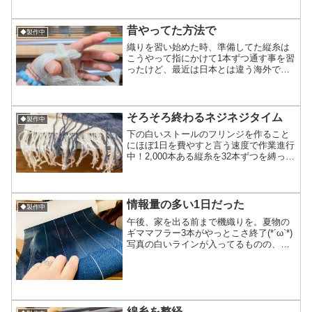
を6本織る計画を始動するべく整経(縦糸
作り)しました！！写真2枚目の足跡の色
とは違うかも...
昔やってた方法で
◆製作中
織りを習い始めた時、準備してた縦糸は
こうやって指にかけて1本ずつ通す事を習
ったけど、最近は日本とは違う海外での
やり方や自分のやりやすいようにアレン
ジした方法で張ってた為おおよそ10数年
ぶりに原点回帰しました。従来の自分の
やりやすい方法でも良...
そろそろ終わるネジネジタイム
◆製作中
下の白いストールのフリンジを作ること
にほぼ1日を費やすと言う速度で作業進行
中！2,000本ある縦糸を32本ずつを縛って
いく砂の中から1粒を見つけようとしてる
かのようでした(笑)残りネジネジはストー
ル1本とマフラー1本エビフライの尻尾以
外は明...
情報量の多い1日だった
◆製作中
午後、家を出る前まで機織りを。夏物の
ギママフラー3本がやっとこさ終了(*´ω`*)
写真の白いラインが入ってるものの、水
通し終わったら更に涼しさUPするかもし
れない加工をします。 午後家を出て大阪
市内へ。先週買い換えて貼ったiPhoneの
ガラ...
綿糸を整経