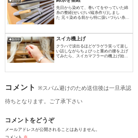
◆製作中
先日から染めて、巻いてをやっていた綿
糸の整経(せいけい/縦糸作り)しまし
た 元々染める前から特に扱いづらい糸で
はなく染めたから大きくなにかが変わる
訳でもなく通常通りの整経になりまし
た これらはお世話になった方々へ色味も
使いやすいグレーだし綿...
スイカ機上げ
◆製作中
クラハで涙出るほどゲラゲラ笑って楽し
い話しながらちょびっと重めの腰を上げ
てみたら、スイカマフラーの機上げ始ま
ってアッサリ終わりました(*´ω`*)織り幅
30cmで太めの糸で根本的な本数が少ない
からここ最近1000本近い縦糸ばかり触っ
てたので...
コメント
※スパム避けのため送信後は一旦承認
待ちとなります。ご了承下さい
コメントをどうぞ
メールアドレスが公開されることはありません。
コメント
※