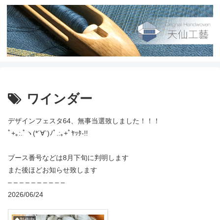
ワインダー
デザインフェスタ64、無事当選致しました！！！
ﾟ+｡:.ﾟヽ(*´∀`)ﾉﾟ.:｡+ﾟﾔｯﾀ-!!
ブース番号などは8月下旬に判明します
また後ほどお知らせ致します
– – – – – – – – – –
2026/06/24
◆製作中