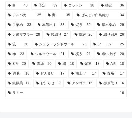
白
40
予定
39
コットン
38
整経
36
アルパカ
35
青
35
ぜんまい白鳥織り
34
手染め
33
本気出す
33
縦糸
32
草木染め
29
足跡マフラー
28
綾織り
27
綜絖
26
織り部屋
26
筬
26
シェットランドウール
25
ツートン
25
赤
23
シルクウール
21
横糸
21
追い上げ
20
B面
20
青緑
20
絹
18
爆速
18
A面
18
羽毛
18
ぜんまい
17
機上げ
17
青系
17
鉄媒染
17
お知らせ
17
アンゴラ
16
巻き取り
16
ラミー
16