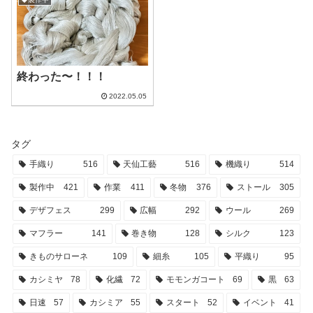
終わった〜！！！
2022.05.05
タグ
手織り
516
天仙工藝
516
機織り
514
製作中
421
作業
411
冬物
376
ストール
305
デザフェス
299
広幅
292
ウール
269
マフラー
141
巻き物
128
シルク
123
きものサローネ
109
細糸
105
平織り
95
カシミヤ
78
化繊
72
モモンガコート
69
黒
63
日速
57
カシミア
55
スタート
52
イベント
41