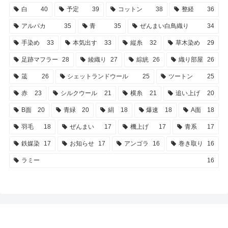
白
40
予定
39
コットン
38
整経
36
アルパカ
35
青
35
ぜんまい白鳥織り
34
手染め
33
本気出す
33
縦糸
32
草木染め
29
足跡マフラー
28
綾織り
27
綜絖
26
織り部屋
26
筬
26
シェットランドウール
25
ツートン
25
赤
23
シルクウール
21
横糸
21
追い上げ
20
B面
20
青緑
20
絹
18
爆速
18
A面
18
羽毛
18
ぜんまい
17
機上げ
17
青系
17
鉄媒染
17
お知らせ
17
アンゴラ
16
巻き取り
16
ラミー
16