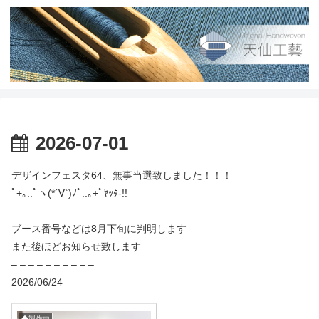
2026-07-01
デザインフェスタ64、無事当選致しました！！！
ﾟ+｡:.ﾟヽ(*´∀`)ﾉﾟ.:｡+ﾟﾔｯﾀ-!!
ブース番号などは8月下旬に判明します
また後ほどお知らせ致します
– – – – – – – – – –
2026/06/24
◆製作中