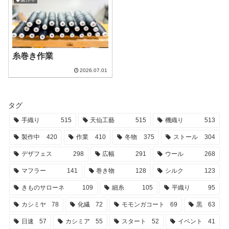
糸巻き作業
2026.07.01
タグ
手織り
515
天仙工藝
515
機織り
513
製作中
420
作業
410
冬物
375
ストール
304
デザフェス
298
広幅
291
ウール
268
マフラー
141
巻き物
128
シルク
123
きものサローネ
109
細糸
105
平織り
95
カシミヤ
78
化繊
72
モモンガコート
69
黒
63
日速
57
カシミア
55
スタート
52
イベント
41