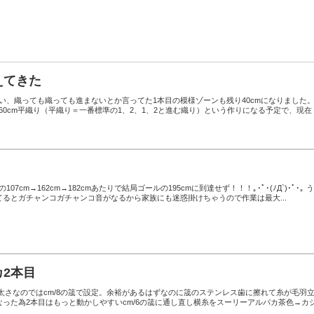
えてきた
ない、織っても織っても進まないとか言ってた1本目の模様ゾーンも残り40cmになりました
織り60cm平織り（平織り＝一番標準の1、2、1、2と進む織り）という作りになる予定で、現在
07cm→162cm→182cmあたりで結局ゴールの195cmに到達せず！！！｡･ﾟ･(ﾉД`)･ﾟ･｡ 
るとガチャンコガチャンコ音がなるから家族にも迷惑掛けちゃうので作業は最大...
2本目
程度太さなのではcm/8の筬で設定。余裕があるはずなのに筬のステンレス歯に擦れて糸が毛羽
った為2本目はもっと動かしやすいcm/6の筬に通し直し横糸をスーリーアルパカ茶色→カ