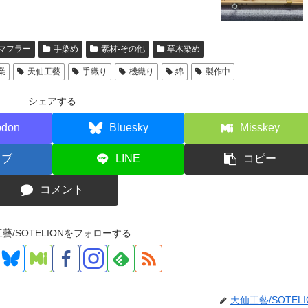
マフラー
手染め
素材-その他
草木染め
業
天仙工藝
手織り
機織り
綿
製作中
シェアする
odon
Bluesky
Misskey
てブ
LINE
コピー
コメント
藝/SOTELIONをフォローする
天仙工藝/SOTELI