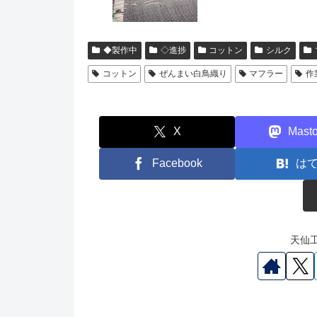
◆製作中
◇進捗
コットン
シルク
コットン
ぜんまい白鳥織り
マフラー
作
X
Mast
Facebook
は
天仙工