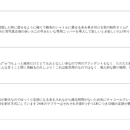
帰国した時に渡せるように織りで横糸のシャトルに乗せる糸を巻き付ける管の制作タイム(*
り始めた管写真左側の赤いカニの手みたいな専用ニッパーを導入して欲しいとき欲しいだけ作り
(*´ω`*)ちょっと細糸だけどとてもおとなしい糸なので何のアクシデントもなく、ただただ
こんな言うこと聞く糸触るの久しぶり！これは販売用のものではなく、個人的な贈り物用。
数が膨大なのでゆっくり足跡になる糸を入れながら織る時間がないため先にチャコールグレ
を刺す方式にしています 24本のマフラーはそれぞれ片面5つずつ1本につき10個の足跡が