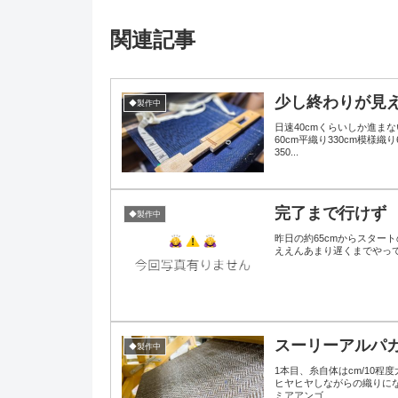
関連記事
少し終わりが見
◆製作中
日速40cmくらいしか進ま
60cm平織り330cm模様
350...
完了まで行けず
◆製作中
昨日の約65cmからスタートの1
ええんあまり遅くまでやって
スーリーアルパカ
◆製作中
1本目、糸自体はcm/10
ヒヤヒヤしながらの織りにな
ミアアンゴ...