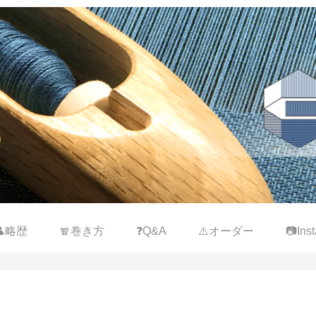
👤略歴
🧣巻き方
❓Q&A
⚠️オーダー
📷Inst