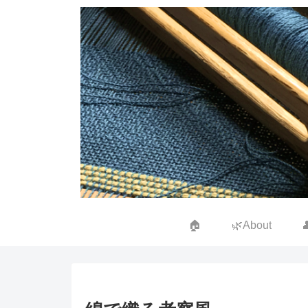
🏠
🌿About