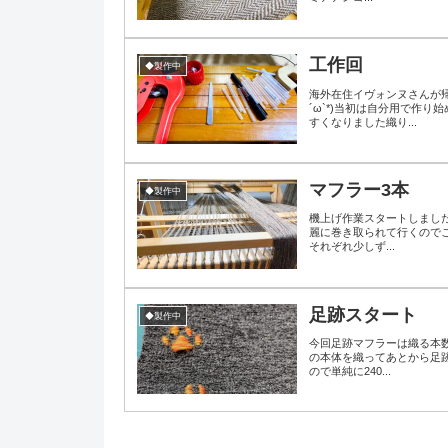
工作回
◆製作中
海外在住イヴォンヌさんが
´ω`*)当初は自分用で作
すくなりました織り...
マフラー3本
◆製作中
機上げ作業スタートしました
麗に巻き取られて行くので
それぞれ少しず...
足跡スタート
◆製作中
今回足跡マフラーは織る本
の本体を織ってあとから足跡
ので単純に240...