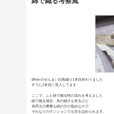
綿で織る考察風
綿Verのぜんまい白鳥織り1本目終わりました
すでに2本目に突入してます
ここで、ふと綿で織る時の流れを考えました
絹で織る場合、糸の細さも有るけど
糸同士の摩擦も絹の方が低めなので
それなりのテンションでも目を詰められます。