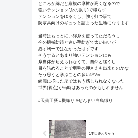
ところが綿だと縦横の摩擦が高くなるので
強いテンション(糸の張り)で織らず
テンションをゆるくし、強く打つ事で
防寒具向けのギュッと詰まった生地になります
当時はもっと細い綿糸を使ってただろうし
今の機械紡績と違い手紡ぎで太い細いが
必ず均一ではなかったはずです
そうするとあまり強いテンションにも
糸自体が耐えられなくて、自然と緩くし
目を詰めることで羽毛の押さえも出来たのかな
そう思うと学ぶことの多い綿Ver
綺麗に揃った糸ではもう感じられなくなった
世界(視点)が当時はあったのかもしれません
#天仙工藝 #機織り #ぜんまい白鳥織り
1本目終わりそう