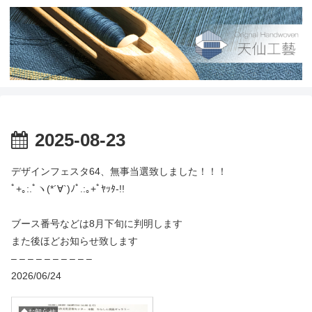
2025-08-23
デザインフェスタ64、無事当選致しました！！！
ﾟ+｡:.ﾟヽ(*´∀`)ﾉﾟ.:｡+ﾟﾔｯﾀ-!!
ブース番号などは8月下旬に判明します
また後ほどお知らせ致します
– – – – – – – – – –
2026/06/24
◆お知らせ