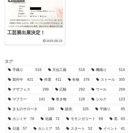
工芸展出展決定！
2025.08.23
タグ
手織り
516
天仙工藝
516
機織り
514
製作中
421
作業
411
冬物
376
ストール
305
デザフェス
299
広幅
292
ウール
269
マフラー
141
巻き物
128
シルク
123
きものサローネ
109
細糸
105
平織り
95
カシミヤ
78
化繊
72
モモンガコート
69
黒
63
日速
57
カシミア
55
スタート
52
イベント
41