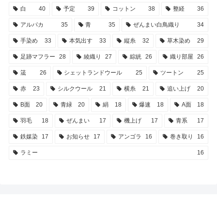
白
40
予定
39
コットン
38
整経
36
アルパカ
35
青
35
ぜんまい白鳥織り
34
手染め
33
本気出す
33
縦糸
32
草木染め
29
足跡マフラー
28
綾織り
27
綜絖
26
織り部屋
26
筬
26
シェットランドウール
25
ツートン
25
赤
23
シルクウール
21
横糸
21
追い上げ
20
B面
20
青緑
20
絹
18
爆速
18
A面
18
羽毛
18
ぜんまい
17
機上げ
17
青系
17
鉄媒染
17
お知らせ
17
アンゴラ
16
巻き取り
16
ラミー
16