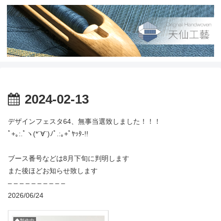
2024-02-13
デザインフェスタ64、無事当選致しました！！！
ﾟ+｡:.ﾟヽ(*´∀`)ﾉﾟ.:｡+ﾟﾔｯﾀ-!!
ブース番号などは8月下旬に判明します
また後ほどお知らせ致します
– – – – – – – – – –
2026/06/24
◆製作中