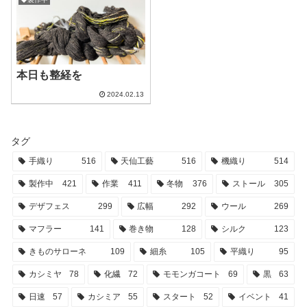
本日も整経を
2024.02.13
タグ
手織り
516
天仙工藝
516
機織り
514
製作中
421
作業
411
冬物
376
ストール
305
デザフェス
299
広幅
292
ウール
269
マフラー
141
巻き物
128
シルク
123
きものサローネ
109
細糸
105
平織り
95
カシミヤ
78
化繊
72
モモンガコート
69
黒
63
日速
57
カシミア
55
スタート
52
イベント
41