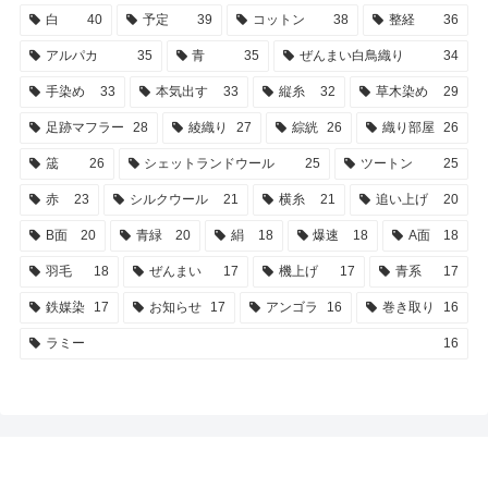
白
40
予定
39
コットン
38
整経
36
アルパカ
35
青
35
ぜんまい白鳥織り
34
手染め
33
本気出す
33
縦糸
32
草木染め
29
足跡マフラー
28
綾織り
27
綜絖
26
織り部屋
26
筬
26
シェットランドウール
25
ツートン
25
赤
23
シルクウール
21
横糸
21
追い上げ
20
B面
20
青緑
20
絹
18
爆速
18
A面
18
羽毛
18
ぜんまい
17
機上げ
17
青系
17
鉄媒染
17
お知らせ
17
アンゴラ
16
巻き取り
16
ラミー
16