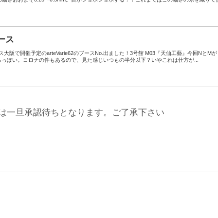
ブース
ス大阪で開催予定のarteVarie62のブースNo.出ました！3号館 M03『天仙工藝』今回NとMが
なってるっぽい。コロナの件もあるので、見た感じいつもの半分以下？いやこれは仕方が...
は一旦承認待ちとなります。ご了承下さい