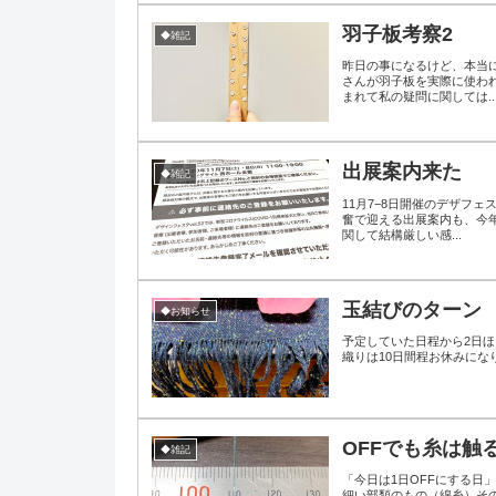
羽子板考察2
◆雑記
昨日の事になるけど、本当
さんが羽子板を実際に使わ
まれて私の疑問に関しては..
出展案内来た
◆雑記
11月7−8日開催のデザフ
奮で迎える出展案内も、今
関して結構厳しい感...
玉結びのターン
◆お知らせ
予定していた日程から2日ほど遅れてしまったけ
織りは10日間程お休みにな
OFFでも糸は触
◆雑記
「今日は1日OFFにする日
細い部類のもの（綿糸）その