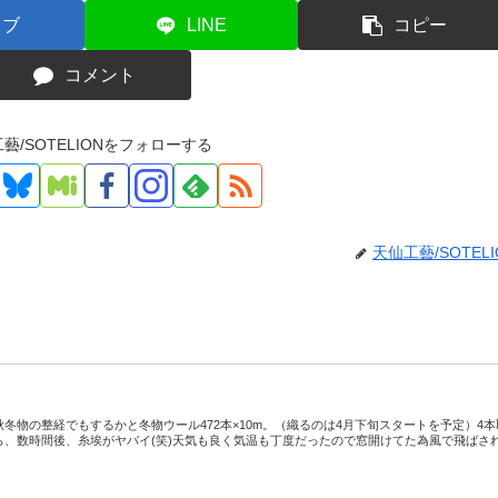
てブ
LINE
コピー
コメント
藝/SOTELIONをフォローする
天仙工藝/SOTELI
冬物の整経でもするかと冬物ウール472本×10m。（織るのは4月下旬スタートを予定）4本
ら、数時間後、糸埃がヤバイ(笑)天気も良く気温も丁度だったので窓開けてた為風で飛ばさ