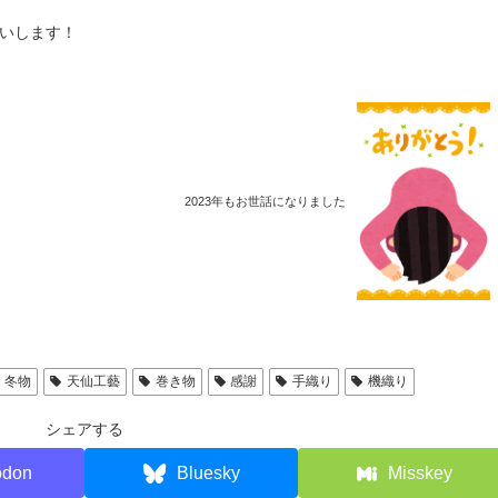
願いします！
2023年もお世話になりました
冬物
天仙工藝
巻き物
感謝
手織り
機織り
シェアする
odon
Bluesky
Misskey