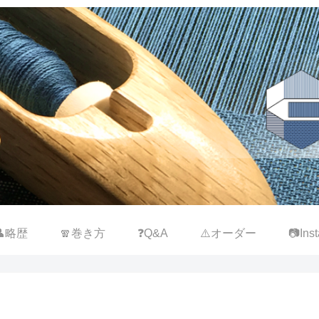
👤略歴
🧣巻き方
❓Q&A
⚠️オーダー
📷Inst