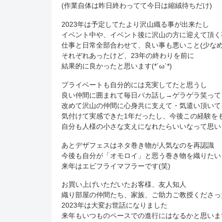
(作業自体は昨日終わってて今日は縮絨待ちだけ)
2023年は予定してたより沢山織る事が出来たし
イベント中や、イベント後に沢山の方に迎えて頂く
仕事と日常全部合わせて、良い事も悪いこと(少なめ
それぞれあったけど、23年の終わりを前に
結果的に良かったと思います(*´ω`*)
プライベートも自分的には充実してたと思うし
良い仲間に囲まれて毎日バカ話し→ゲラゲラ笑って
改めて沢山の仲間に心身共に支えて・気遣い頂いて
気付けて実感できた1年だったし、今後この経験を
自分も人様の小さな支えになれたらいいなって思い
あとデザフェスはネタ巻き物が人気なのを再認識
今後も自分が「オモロイ」と思う巻き物を織りたい
来年はエビフライマフラーです(笑)
お買い上げいただいたお客様、友人知人
織り部屋の仲間たち、家族、ご助力ご教授くださっ
2023年は大変お世話になりました
来年もいつものペースでの進行にはなるかと思いま