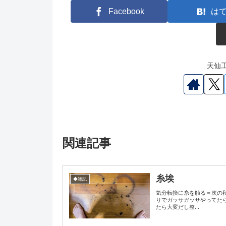
Facebook
は
天仙工
関連記事
糸埃
◆雑記
気分転換に糸を触る＝次の秋
りでガッサガッサやってた
たら大変だし整...