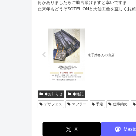
何かありましたらご助言頂けますと幸いですま
た来年もどうぞSOTELIONと天仙工藝を宜しくお
京子姉さんの出店
◆お知らせ
◆雑記
デザフェス
マフラー
予定
仕事納め
X
Mast