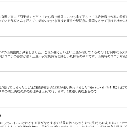
に有難い事に「羽子板」と言ってたら織り部屋にいつも来て下さってる丹後織り作家の登喜
れている作家さんを呼んでご紹介いただき直接必要性や疑問点の質問をさせて頂ける機会に
.
ェス52の出展案内が到着しました。これが届くといよいよ感が増してくるのだけど例年なら大
年はコロナの影響が強く正直不安な気持ちと嬉しい気持ちの半々です。出展時のコロナ対策
ど全2種類6着分の12枚が織り終わりました‎⁽⁽٩(๑˃̶͈̀ ω ˂̶͈́)۶⁾⁾ﾔｯﾀｰ!!これにて、
りその間は両端の糸の処理をまとめて行います。1枚辺り両端あるので...
る
」にしたのはいいけれどする事がなさすぎて結局糸触っちゃうやつ(笑)うちにある糸の中で
細さおおよそ0.25〜0.3mm。目がショボショボする！！これまではこの細さの糸を織りで