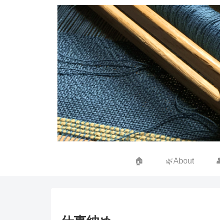
🏠
🌿About