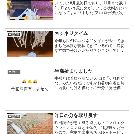
いよいよ8月最終日であり、11月まで残り
2ヶ月という尻に火がついてる状態みたい
になってまいりました(笑)コロナ状況次第
ではどうなるか分からない状況に変わり
はないけど手を止めるわけにはいかない
っ！・ツートン赤Ver×3本 ←今織って
る・足跡×...
ネジネジタイム
◆製作中
今年も恒例のネジネジタイムがやってき
ました本数が把握できているので、適切
な本数で分けただただネジネジしていく
だけのお仕事仲間と面白い話で盛り上が
りながらなので飽きること無く作業出来
て皆に感謝しなくては！ 今日は大判のス
トールの片方と、ミニマ...
半襟始まりました
◆製作中
半襟とは着物を着ない人には「それ何か
な」みたいな感じですがお着物を着た時
に内側に付ける襟だけの部分「見せ襟」
の着物版です。半襟は初めてで、まずは
模様や織り方が云々言える経験値が無い
のでまずは失敗の少なそうな平織り色縦
縞でやってみることにしま...
昨日の分を取り戻す
◆製作中
昨日調子が悪く織る速度もノロノロ＋ダ
ウン＋ノロノロと全体的に進捗遅めだっ
たので、家庭で出来るあらゆるドーピン