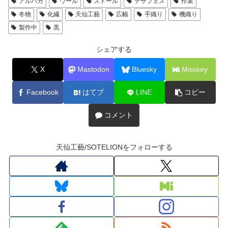
アルパカ
ウール
ストール
デザフェス
作業
冬物
化繊
天仙工藝
広幅
手織り
機織り
製作中
黒
シェアする
X
Mastodon
Bluesky
Misskey
Facebook
はてブ
LINE
コピー
コメント
天仙工藝/SOTELIONをフォローする