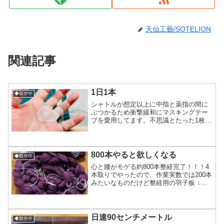
天仙工藝/SOTELION
関連記事
1日1本
◆製作中
シャトルが想定以上に中指と薬指の間に
ぶつかるため衝撃緩和にマスキングテー
プを愛用してます。不思議とたった1枚貼
っただけで傷まなくなる不思議。これを
発見した約1年前(もblogに書いた)から痛
む時の応急処置としては、自分の中では
ベスト1！昼、...
800本やると欲しくなる
◆製作中
心と腰がモゲる約800本整経完了！！！4
本取りでやったので、作業実数では200本
みたいなものだけど整経用の羽子板 ↓稲
垣機料さんの整経用羽子板どれだけ効率
上がるのかは分からないけど欲しくなり
ました(笑)4,000円くらいの物なので買っ
ておい...
日速90センチメートル
◆製作中