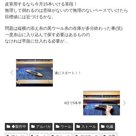
皮算用するなら今月15本いける算段！
無理して倒れるのは意味がないので無理のないペースでいけたら
目標値には近づけるかな。
問題は縦横の添え糸の黒ウール糸の在庫が多分終わった事(笑)
一度糸山に入り込んで探す必要はあるものの
なければ早急に仕入れる必要が…
遂にスタート！！
6日で5本半
◆製作中
アルパカ
ウール
ストール
化繊