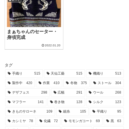
まぁちゃんのセーター・
身頃完成
2022.01.20
タグ
手織り
515
天仙工藝
515
機織り
513
製作中
420
作業
410
冬物
375
ストール
304
デザフェス
298
広幅
291
ウール
268
マフラー
141
巻き物
128
シルク
123
きものサローネ
109
細糸
105
平織り
95
カシミヤ
78
化繊
72
モモンガコート
69
黒
63