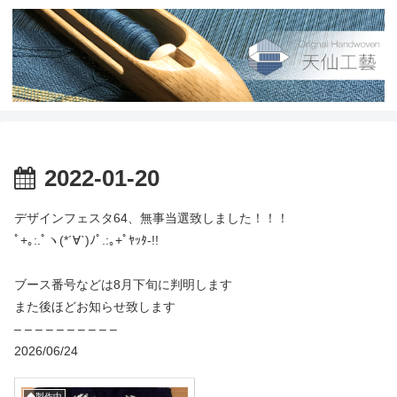
2022-01-20
デザインフェスタ64、無事当選致しました！！！
ﾟ+｡:.ﾟヽ(*´∀`)ﾉﾟ.:｡+ﾟﾔｯﾀ-!!
ブース番号などは8月下旬に判明します
また後ほどお知らせ致します
– – – – – – – – – –
2026/06/24
◆製作中