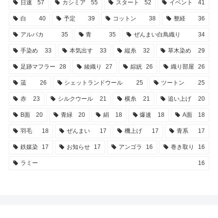
日速
57
カシミア
55
スタート
52
イベント
41
白
40
予定
39
コットン
38
整経
36
アルパカ
35
青
35
ぜんまい白鳥織り
34
手染め
33
本気出す
33
縦糸
32
草木染め
29
足跡マフラー
28
綾織り
27
綜絖
26
織り部屋
26
筬
26
シェットランドウール
25
ツートン
25
赤
23
シルクウール
21
横糸
21
追い上げ
20
B面
20
青緑
20
絹
18
爆速
18
A面
18
羽毛
18
ぜんまい
17
機上げ
17
青系
17
鉄媒染
17
お知らせ
17
アンゴラ
16
巻き取り
16
ラミー
16