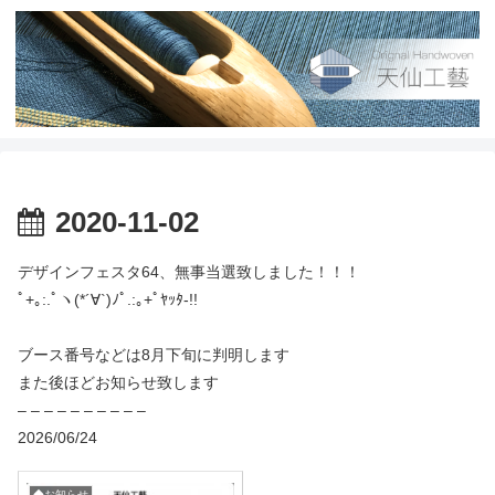
2020-11-02
デザインフェスタ64、無事当選致しました！！！
ﾟ+｡:.ﾟヽ(*´∀`)ﾉﾟ.:｡+ﾟﾔｯﾀ-!!
ブース番号などは8月下旬に判明します
また後ほどお知らせ致します
– – – – – – – – – –
2026/06/24
◆お知らせ