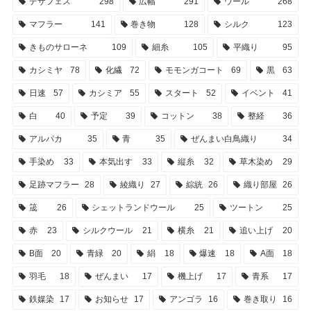
デザフェス
298
広幅
291
ウール
268
マフラー
141
巻き物
128
シルク
123
きものサローネ
109
細糸
105
平織り
95
カシミヤ
78
化繊
72
モモンガコート
69
黒
63
日速
57
カシミア
55
スタート
52
イベント
41
白
40
予定
39
コットン
38
整経
36
アルパカ
35
青
35
ぜんまい白鳥織り
34
手染め
33
本気出す
33
縦糸
32
草木染め
29
足跡マフラー
28
綾織り
27
綜絖
26
織り部屋
26
筬
26
シェットランドウール
25
ツートン
25
赤
23
シルクウール
21
横糸
21
追い上げ
20
B面
20
青緑
20
絹
18
爆速
18
A面
18
羽毛
18
ぜんまい
17
機上げ
17
青系
17
鉄媒染
17
お知らせ
17
アンゴラ
16
巻き取り
16