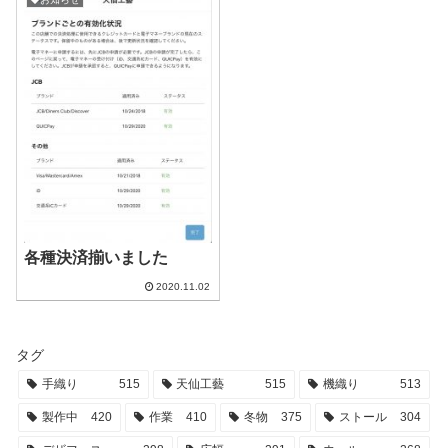
各種決済揃いました
2020.11.02
タグ
手織り
515
天仙工藝
515
機織り
513
製作中
420
作業
410
冬物
375
ストール
304