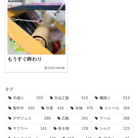
もうすぐ終わり
2020.09.06
タグ
手織り
515
天仙工藝
515
機織り
513
製作中
420
作業
410
冬物
375
ストール
304
デザフェス
298
広幅
291
ウール
268
マフラー
141
巻き物
128
シルク
123