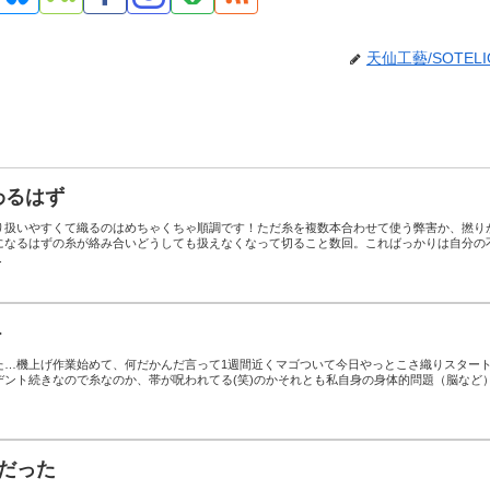
天仙工藝/SOTELI
わるはず
り扱いやすくて織るのはめちゃくちゃ順調です！ただ糸を複数本合わせて使う弊害か、撚り
になるはずの糸が絡み合いどうしても扱えなくなって切ること数回。こればっかりは自分の
.
ト
た…機上げ作業始めて、何だかんだ言って1週間近くマゴついて今日やっとこさ織りスター
デント続きなので糸なのか、帯が呪われてる(笑)のかそれとも私自身の身体的問題（脳など
だった