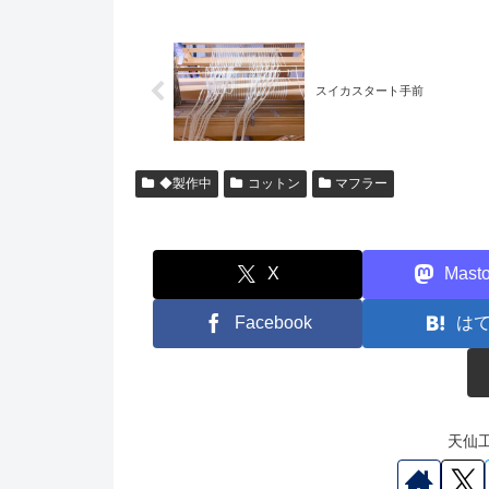
スイカスタート手前
◆製作中
コットン
マフラー
X
Mast
Facebook
は
天仙工