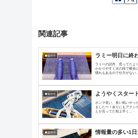
関連記事
ラミー明日に終
◆製作中
ラミーの試作、思ってたよ
かかりやすく次の段で横糸
慣れもあるので仕方がない..
ようやくスター
◆製作中
ホンマ長い、長い戦いやっ
ました〜！余りにもアクシ
とか言ってた程上手く...
情報量の多い1日
◆製作中