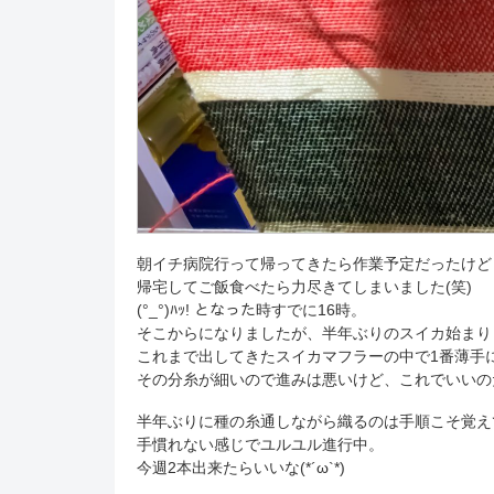
朝イチ病院行って帰ってきたら作業予定だったけど
帰宅してご飯食べたら力尽きてしまいました(笑)
(°_°)ﾊｯ! となった時すでに16時。
そこからになりましたが、半年ぶりのスイカ始まり
これまで出してきたスイカマフラーの中で1番薄手
その分糸が細いので進みは悪いけど、これでいいの
半年ぶりに種の糸通しながら織るのは手順こそ覚え
手慣れない感じでユルユル進行中。
今週2本出来たらいいな(*´ω`*)