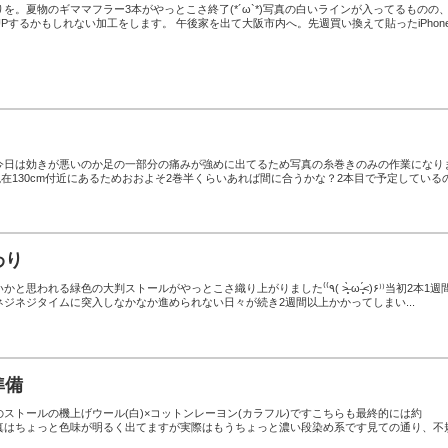
を。夏物のギママフラー3本がやっとこさ終了(*´ω`*)写真の白いラインが入ってるものの
Pするかもしれない加工をします。 午後家を出て大阪市内へ。先週買い換えて貼ったiPhon
今日は効きが悪いのか足の一部分の痛みが強めに出てるため写真の糸巻きのみの作業になり
、現在130cm付近にあるためおおよそ2巻半くらいあれば間に合うかな？2本目で予定している
わり
色の大判ストールがやっとこさ織り上がりました‎⁽⁽٩( ˃̶͈̀ ω ˂̶͈́)۶⁾⁾当初2本1週間
ジネジタイムに突入しなかなか進められない日々が続き2週間以上かかってしまい...
準備
ストールの機上げウール(白)×コットンレーヨン(カラフル)ですこちらも最終的には約
予定写真はちょっと色味が明るく出てますが実際はもうちょっと濃い段染め系です見ての通り、不