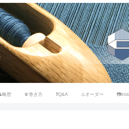
👤略歴
🧣巻き方
❓Q&A
⚠️オーダー
📷Inst