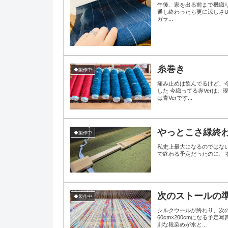
午後、家を出る前まで機織り
通し終わったら更に涼しさU
ガラ...
糸巻き
◆製作中
痛み止めは飲んでるけど、
した 今織ってる赤Verは
は青Verです...
やっとこさ緑終
◆製作中
私史上最大になるのではないかと思われる緑
で終わる予定だったのに、ネ
次のストールの
◆製作中
シルクウールが終わり、次の
60cm×200cmになる
則な段染めが水と...