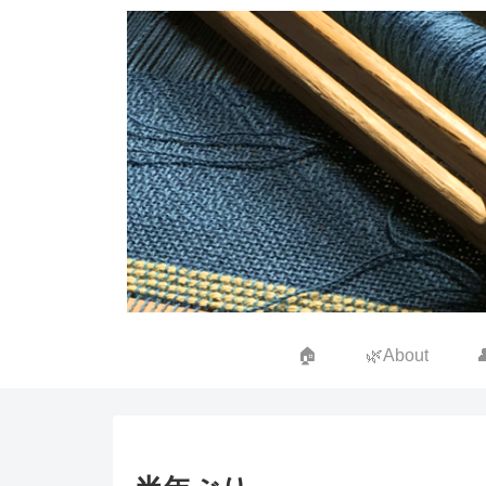
🏠
🌿About