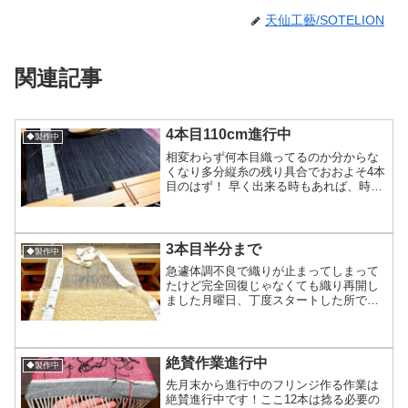
天仙工藝/SOTELION
関連記事
4本目110cm進行中
◆製作中
相変わらず何本目織ってるのか分からな
くなり多分縦糸の残り具合でおおよそ4本
目のはず！ 早く出来る時もあれば、時間
掛かる日もあり平均日速70cmくらいで進
行中で現在4本目の110cmまできています
この感じだと、月曜日に180cm付近まで
行き火...
3本目半分まで
◆製作中
急遽体調不良で織りが止まってしまって
たけど完全回復じゃなくても織り再開し
ました月曜日、丁度スタートした所で止
めてしまったためそこからの再開にはな
ったけど、本当に調子悪かったので通し
てた横糸の入れ方とかダメダメで結局戻
って通し直す所からになり...
絶賛作業進行中
◆製作中
先月末から進行中のフリンジ作る作業は
絶賛進行中です！ここ12本は捻る必要の