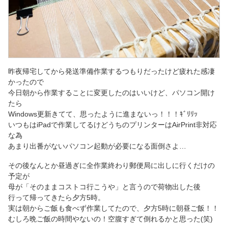
昨夜帰宅してから発送準備作業するつもりだったけど疲れた感凄
かったので
今日朝から作業することに変更したのはいいけど、パソコン開け
たら
Windows更新きてて、思ったように進まないっ！！！ｷﾞﾘﾘｯ
いつもはiPadで作業してるけどうちのプリンターはAirPrint非対応
な為
あまり出番がないパソコン起動が必要になる面倒さよ…
その後なんとか昼過ぎに全作業終わり郵便局に出しに行くだけの
予定が
母が「そのままコストコ行こうや」と言うので荷物出した後
行って帰ってきたら夕方5時。
実は朝からご飯も食べず作業してたので、夕方5時に朝昼ご飯！！
むしろ晩ご飯の時間やないの！空腹すぎて倒れるかと思った(笑)