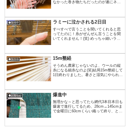
なかった巻き物たちだったのが遂にネジ
ネジするタイプのターンに。数本ずつ取
りネジネジしていくので、根本を結ぶだ
けと比べ作業速度は落ちてしまいます。
ただ見栄えがね！物にも...
ラミーに泣かされる2日目
◆製作中
すべすべで言うことを聞いてくれると思
ってたのに！糸がぜんぜん言うことを聞
いてくれません！(笑) めっちゃ細いラミ
ー糸(写真1枚目ので既に2本分)だけどこ
んなに滑りの良い糸だから大丈夫だと思
ってたら湿気の影響なのか捩れたがるん
です切り離してあ...
15m整経
◆製作中
そうめん農家じゃないのよ、ウールの縦
糸になる細糸なのよ(笑)結局15m整経して
1日終わりました。暑さと湿気にやられて
進みがめちゃんこ遅くて1時間残業みたい
な感じで作業して何とか終わらせたカタ
チです。とりあえずこれで整経祭りは止
めて織り始めち...
爆進中
◆お知らせ
無理かな～と思ってたら網代3本目本日も
爆速で進行してるため、28cm→145cmま
で金曜日に60cmくらい織って終り、とな
りそうですねじねじ作業は一気にやって
しまえるので1日仕事になり週末で縮絨し
てしまえるので宅配搬入アイテムとして3
本とも...