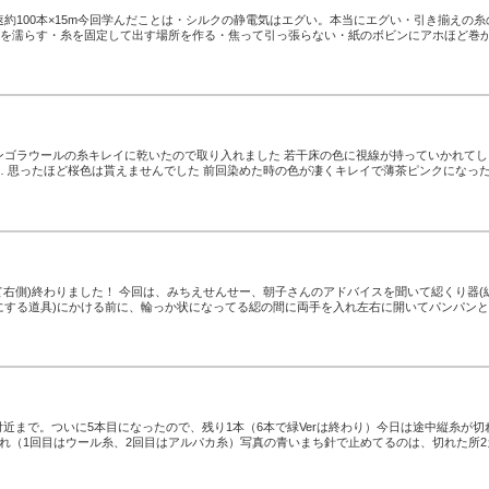
約100本×15m今回学んだことは・シルクの静電気はエグい。本当にエグい・引き揃えの糸
・糸を濡らす・糸を固定して出す場所を作る・焦って引っ張らない・紙のボビンにアホほど巻
ンゴラウールの糸キレイに乾いたので取り入れました 若干床の色に視線が持っていかれてし
… 思ったほど桜色は貰えませんでした 前回染めた時の色が凄くキレイで薄茶ピンクになっ
て右側)終わりました！ 今回は、みちえせんせー、朝子さんのアドバイスを聞いて綛くり器(綛
にする道具)にかける前に、輪っか状になってる綛の間に両手を入れ左右に開いてパンパン
m付近まで。ついに5本目になったので、残り1本（6本で緑Verは終わり）今日は途中縦糸が切
れ（1回目はウール糸、2回目はアルパカ糸）写真の青いまち針で止めてるのは、切れた所2