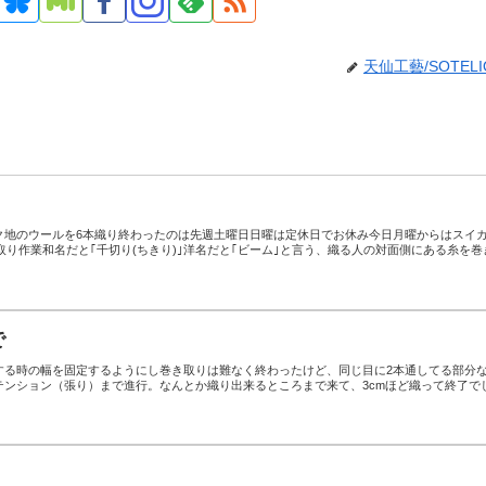
天仙工藝/SOTELI
ク地のウールを6本織り終わったのは先週土曜日日曜は定休日でお休み今日月曜からはスイ
巻取り作業和名だと｢千切り(ちきり)｣洋名だと｢ビーム｣と言う、織る人の対面側にある糸を巻
で
する時の幅を固定するようにし巻き取りは難なく終わったけど、同じ目に2本通してる部分
テンション（張り）まで進行。なんとか織り出来るところまで来て、3cmほど織って終了で