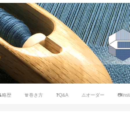
👤略歴
🧣巻き方
❓Q&A
⚠️オーダー
📷Inst