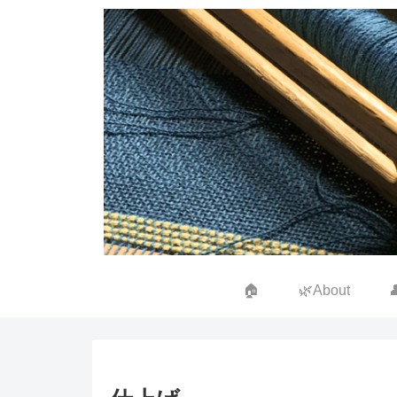
🏠
🌿About