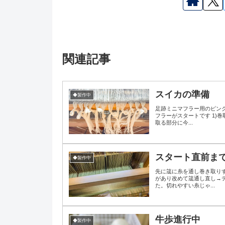
関連記事
スイカの準備
◆製作中
足跡ミニマフラー用のピン
フラーがスタートです 1)
取る部分に今...
スタート直前ま
◆製作中
先に筬に糸を通し巻き取り
があり改めて筬通し直し→
た。切れやすい糸じゃ...
牛歩進行中
◆製作中