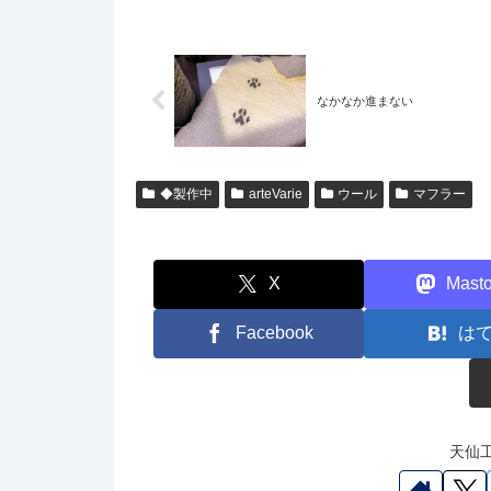
なかなか進まない
◆製作中
arteVarie
ウール
マフラー
X
Mast
Facebook
は
天仙工