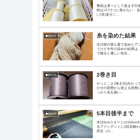
整経は遅々として進まず日速
時は×2で1つに巻かない
い(笑)多分こ...
糸を染めた結果
◆製作中
先日桜の落ち葉で染めたア
うけど今年の染めの結果は
で織ると優しい色合...
2巻き目
◆製作中
やっとこさ2巻き目(向かっ
かせの状態から使える状態
っかり糸を捌い...
5本目後半まで
◆製作中
本日0cmスタートの154c
るアクシデントに2回見舞わ
所目（の...