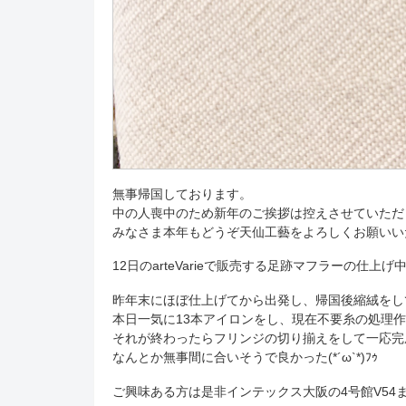
無事帰国しております。
中の人喪中のため新年のご挨拶は控えさせていただ
みなさま本年もどうぞ天仙工藝をよろしくお願いい
12日のarteVarieで販売する足跡マフラーの仕上げ
昨年末にほぼ仕上げてから出発し、帰国後縮絨をし
本日一気に13本アイロンをし、現在不要糸の処理
それが終わったらフリンジの切り揃えをして一応完
なんとか無事間に合いそうで良かった(*´ω`*)ﾌｩ
ご興味ある方は是非インテックス大阪の4号館V54