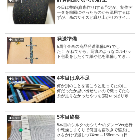
◆製作中
今日は整経(縦糸作り)する予定が、制作デ
ータを前回にやったものから流用するは
ずが、糸のサイズと織り上がりのサイズ
がどうも合ってない気がして計算し直し
てみたらやっぱり合ってない！改めて計
算し直したら縦糸必要本数50本くらい増
えてホント我ながら...
発送準備
◆お知らせ
6周年企画の商品発送準備DAYでし
た！ かねてから、写真のようなコルセッ
ト包装をしたくて紙や他を準備してきま
したが、遂に決行！！！通してる紐は織
りで使って余ってるものを複数本撚り合
わせてロープにしたもの。スニーカーの
編み上げ部分みたいにクロ...
4本目は糸不足
◆製作中
何か別のことを書こうと思ってたのに、
何だったか思い出せないので織ってたら
糸が足りなかったやつを(笑)やっぱり寒色
ストライプのマフラーは4本整経でした！
3本目を19時になる前に終わらせられたの
は良かったけど準備してた横糸が終わっ
てしまい4本目...
5本目終盤
◆製作中
5本目のシルク×カシミヤのグレーVer進行
中乾燥しまくりで何度も霧吹きで縦糸に
水をかけ保湿しつ74cm→136cmへ（日速
約60cmちょい）この調子で明日5本目終