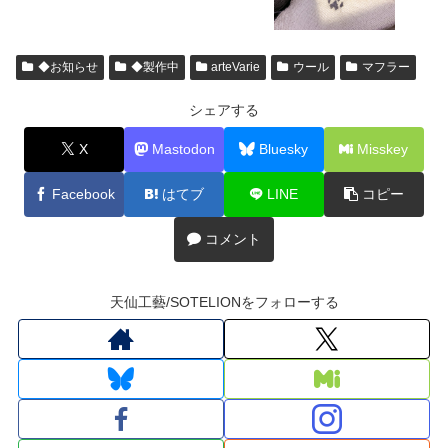
◆お知らせ
◆製作中
arteVarie
ウール
マフラー
シェアする
X
Mastodon
Bluesky
Misskey
Facebook
はてブ
LINE
コピー
コメント
天仙工藝/SOTELIONをフォローする