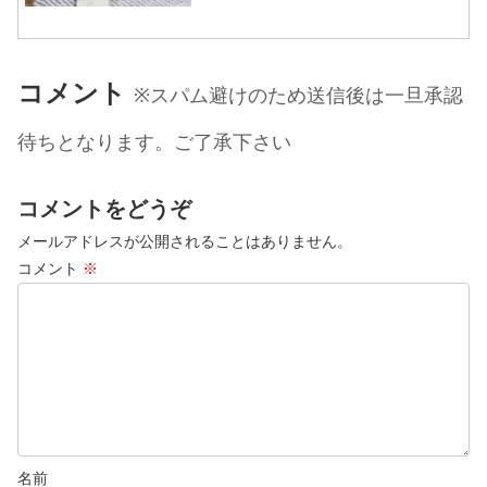
了に持っていきたいね‎⁽⁽٩(๑˃̶͈̀ ω ˂̶͈́)۶⁾⁾6本目
はレンガ色...
コメント
※スパム避けのため送信後は一旦承認
待ちとなります。ご了承下さい
コメントをどうぞ
メールアドレスが公開されることはありません。
コメント
※
名前