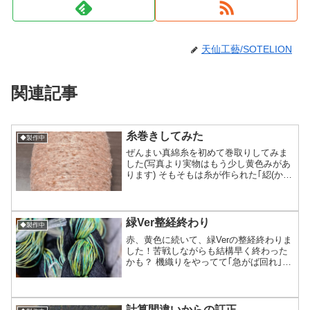
天仙工藝/SOTELION
関連記事
糸巻きしてみた
◆製作中
ぜんまい真綿糸を初めて巻取りしてみま
した(写真より実物はもう少し黄色みがあ
ります) そもそもは糸が作られた｢綛(か
せ)｣という一周100-150cmに巻かれた状
態の糸で昔は日本でも毛糸がそう言う状
態で売られてたので買って帰るとボール
状などに...
緑Ver整経終わり
◆製作中
赤、黄色に続いて、緑Verの整経終わりま
した！苦戦しながらも結構早く終わった
かも？ 機織りをやってて｢急がば回れ｣と
いう言葉がとても身にしみます少し手間
だなと思うような手間をかけた方が結局
順調に進んで行くわけです 整経(せいけ
い/縦糸作り)...
計算間違いからの訂正