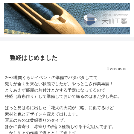
整経はじめました
2019.05.10
2〜3週間くらいイベントの準備でバタバタしてて
織りが全く出来ない状態でしたが、やっとこさ作業再開！
とりあえず部屋の片付けとかする予定になってるので
整経（縦糸作り）して準備しておいて織るのはまだ少し先に。
ぱっと見は冬に出した「花火の火花が（略」に似てるけど
素材と色とデザインを変えて出します。
写真のものは黄緑寄りのタイプ。
ほかに青寄り、赤寄りの合計3種類もやる予定組んでます。
しかし久々の作業で遅々として進まず。