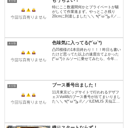
もうちょい！
未分類
特にここ数週間何かとプライベートが騒
がしくて作業進まず。やっとこさ残り
20cmに到達しました＼＼ ٩(*´ω`*)و //／／
しかし明日は自分の病院予定が入ってる
ので午後以降の作業予定となかなか思っ
たように動けてないのでややモヤモヤ…4
月の...
色味気に入ってる(*´ω`*)
未分類
凸凹模様の1本目終わり！！！昨日も書い
たけど思ってた以上の速度出てよかった
(*´ω`*)トルソーに乗せてみたら、今年織
った巻き物の中で方向性がオフィス系な
感じがする。服装や年齢を選ばないタイ
プだけど、そんな気がする。現状予定し
てる残りは・凸...
ブース番号出ました！
未分類
11月東京ビッグサイトで行われるデザフ
ェスVol48のブース番号が出てまいりまし
た＼＼ ٩(*´ω`*)و //／／ILEMLIS 天仙工藝/
F-256（11月10日11日の両日）番号出た
ら「いよいよ感」高まって来る〜！！！
まだまだ全然織...
織りスタートならず！