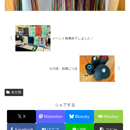
イベント無事終了しました！
その埃、凶暴につき
未分類
シェアする
X
Mastodon
Bluesky
Misskey
Facebook
はてブ
LINE
コピー