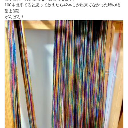
100本出来てると思って数えたら42本しか出来てなかった時の絶
望よ(笑)
がんばろ！