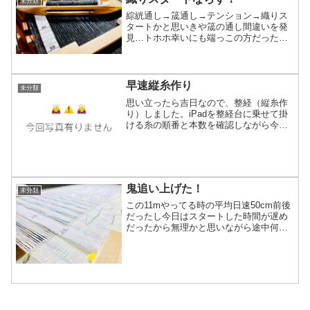
未分類
綜絖通し→筬通し→テンション→織りス
タートかと思いきや筬の通し間違いを発
見…トホホ幸いにも端っこの方だったか
ら、時間のロスは少なめで済んだけど実
際織りがスタートしたのは18時になる少
し前から。ほとんど織り作業にはならず
日速(時速)45cm。...
早速縦糸作り
未分類
思い立ったら吉日なので、整経（縦糸作
り）しました。iPadを整経台に乗せて掛
ける糸の順番と本数を確認しながら今回
は240本。機織りはアナログ作業だけど、
今やデジタルで管理出来るの有難し〜(*
´ω`*)うちのプリンターは未対応だけど対
応機種だ...
鬼追い上げた！
未分類
この11mやってる時の平均日速50cm前後
だったし今日はスタートした時間が遅め
だったから無理かと思いながら途中何度
も集中も切れつつ何とか70cm以上追い上
げて無事織りおわりましたあああ
あ！！！＼＼ ٩(*´ω`*)و //／／やればでき
る子...